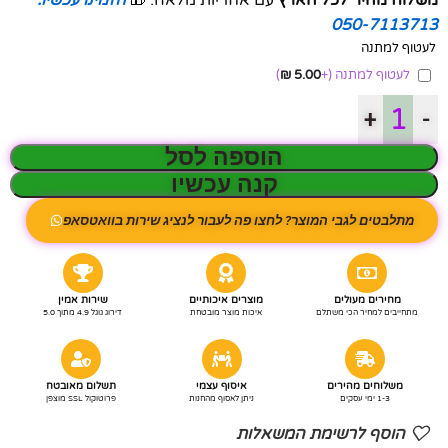
050-7113713
לעטוף למתנה
לעטוף למתנה
(+
5.00
₪
)
+
-
הוספה לסל
קנה עכשיו
מתלבטים לגבי המוצר? לחצו פה לעבור לנציג שירות בוואטסאפ
מחירים מעולים
מוצרים איכותיים
שירות אמין
מתחייבים למחיר הכי משתלם
איכות מוצר מובטחת
דירוג גוגל 4.9 מתוך 5.0
משלוחים מהירים
איסוף עצמי
תשלום מאובטח
1-3 ימי עסקים
ניתן לאסוף מהחנות
פרוטוקול SSL מוצפן
הוסף לרשימת המשאלות