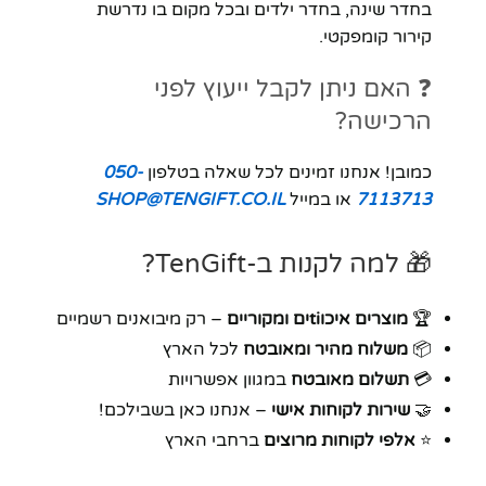
בחדר שינה, בחדר ילדים ובכל מקום בו נדרשת
קירור קומפקטי.
❓ האם ניתן לקבל ייעוץ לפני
הרכישה?
כמובן! אנחנו זמינים לכל שאלה בטלפון
050-
7113713
או במייל
SHOP@TENGIFT.CO.IL
🎁 למה לקנות ב-TenGift?
🏆
מוצרים איכוtiים ומקוריים
– רק מיבואנים רשמיים
📦
משלוח מהיר ומאובטח
לכל הארץ
💳
תשלום מאובטח
במגוון אפשרויות
🤝
שירות לקוחות אישי
– אנחנו כאן בשבילכם!
⭐
אלפי לקוחות מרוצים
ברחבי הארץ