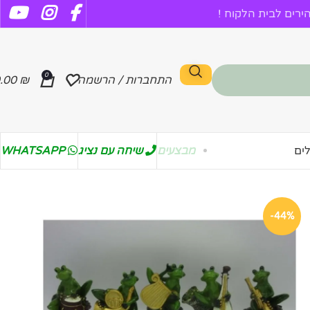
רים לבית הלקוח !
0
התחברות / הרשמה
₪
.00
מבצעים
שיחה עם נציג
WHATSAPP
ים
-44%