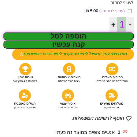
לעטוף למתנה
לעטוף למתנה
(+
5.00
₪
)
+
-
הוספה לסל
קנה עכשיו
מתלבטים לגבי המוצר? לחצו פה לעבור לנציג שירות בוואטסאפ
מחירים מעולים
מוצרים איכותיים
שירות אמין
מתחייבים למחיר הכי משתלם
איכות מוצר מובטחת
דירוג גוגל 4.9 מתוך 5.0
משלוחים מהירים
איסוף עצמי
תשלום מאובטח
1-3 ימי עסקים
ניתן לאסוף מהחנות
פרוטוקול SSL מוצפן
הוסף לרשימת המשאלות
1
אנשים צופים במוצר זה כעת!