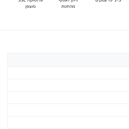
1-3 ימי עסקים
ניתן לאסוף
פרוטוקול SSL
מהחנות
מוצפן