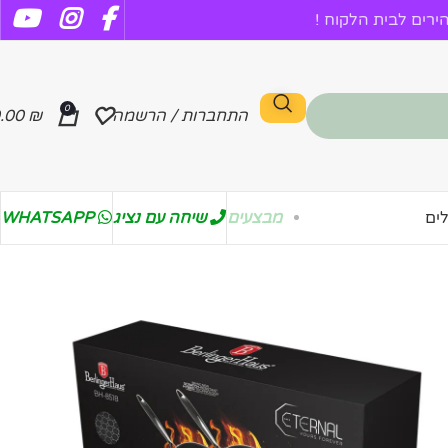
רים לבית הלקוח !
0
התחברות / הרשמה
₪
.00
מבצעים
שיחה עם נציג
WHATSAPP
ים