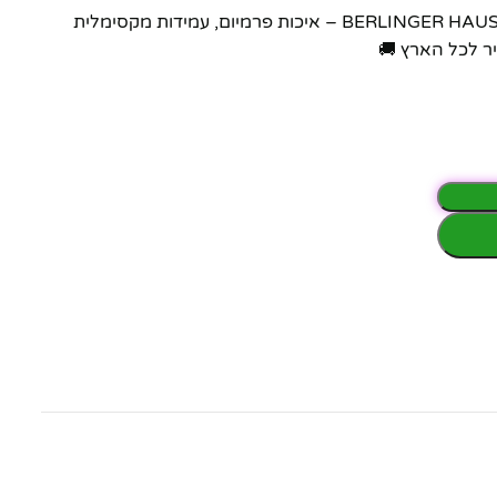
סט סירים ומחבתות נירוסטה היברידי Eternal BH-8518 מבית BERLINGER HAUS – איכות פרמיום, עמידות מקסימלית
ר לכל הארץ 🚚