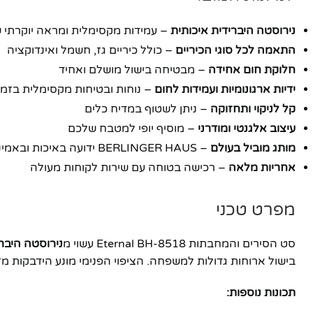
נירוסטה היברידית איכותית
– עמידות מקסימלית ומראה יוקרתי 
התאמה לכל סוגי הכיריים
– כולל כיריים גז, חשמל ואינדוקציה
חלוקת חום אחידה
– מבטיחה בישול מושלם ואחיד
ידיות ארגונומיות ועמידות לחום
– נוחות ובטיחות מקסימלית בזמן
קל לניקוי ותחזוקה
– ניתן לשטוף במדיח כלים
עיצוב אלגנטי ומודרני
– מוסיף יופי למטבח שלכם
מותג מוביל בעולם
– BERLINGER HAUS ידועה באיכות ובאמינות
אחריות מלאה
– רכישה בטוחה עם שירות לקוחות מעולה
מפרט טכני
סט הסירים והמחבתות Eternal BH-8518 עשוי מ
נירוסטה היברי
בישול ארוחות גדולות למשפחה. הציפוי הפנימי מונע הידבקות מז
פייסבוק
תכונות נוספות:
אינסטגרם