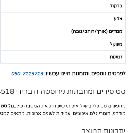
ברקוד
צבע
ממדים (אורך/רוחב/גובה)
משקל
זמינות
לפרטים נוספים והזמנות חייגו עכשיו:
050-7113713
סט סירים ומחבתות נירוסטה היברידי Eternal BH-8518 – איכות פרמיום למטבח שלכם
מחפשים סט כלי בישול איכותי שישדרג את המטבח שלכם?
סט סי
מודרני, חומרי גלם איכוtiים ועמידות לשנים ארוכות. מתאים למטבחים ביתיים ומקצועיים כאחד.
יתרונות המוצר