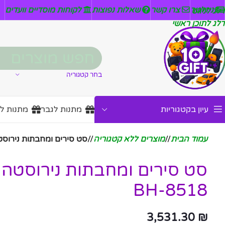
ניזלטר
צרו קשר
שאלות נפוצות
לקוחות מוסדיים וועדים
דלג לניווט
דלג לתוכן ראשי
בחר קטגוריה
עיון בקטגוריות
מתנות לגבר
מתנות ל
עמוד הבית
/
מוצרים ללא קטגוריה
/
סט סירים ומחבתות נירוסטה היברידי 8
BH-8518
3,531.30
₪