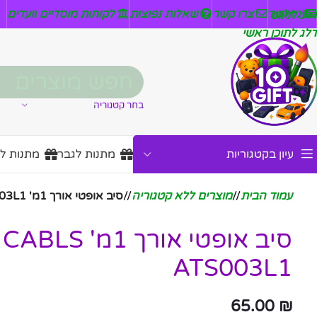
ניזלטר
צרו קשר
שאלות נפוצות
לקוחות מוסדיים וועדים
דלג לניווט
דלג לתוכן ראשי
בחר קטגוריה
עיון בקטגוריות
מתנות לגבר
מתנות ל
עמוד הבית
/
מוצרים ללא קטגוריה
/
סיב אופטי אורך 1מ' ABC CABLS ATS003L1
סיב אופטי אורך 1מ
ATS003L1
65.00
₪