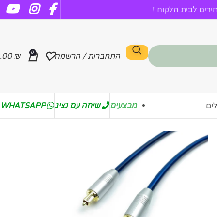
רים לבית הלקוח !
0
התחברות / הרשמה
₪
.00
מבצעים
שיחה עם נציג
WHATSAPP
ים