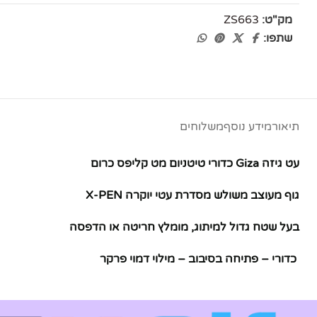
אינסטגרם
מק"ט:
ZS663
שתפו:
יוטיוב
תיאור
מידע נוסף
משלוחים
עט גיזה Giza כדורי טיטניום מט קליפס כרום
גוף מעוצב משולש מסדרת עטי יוקרה X-PEN
בעל שטח גדול למיתוג, מומלץ חריטה או הדפסה
כדורי – פתיחה בסיבוב – מילוי דמוי פרקר