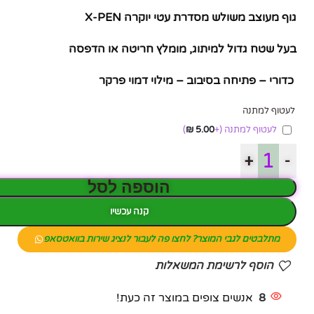
גוף מעוצב משולש מסדרת עטי יוקרה X-PEN
בעל שטח גדול למיתוג, מומלץ חריטה או הדפסה
כדורי – פתיחה בסיבוב – מילוי דמוי פרקר
לעטוף למתנה
לעטוף למתנה
(+
5.00
₪
)
+
-
הוספה לסל
קנה עכשיו
מתלבטים לגבי המוצר? לחצו פה לעבור לנציג שירות בוואטסאפ
הוסף לרשימת המשאלות
8
אנשים צופים במוצר זה כעת!
פייסבוק