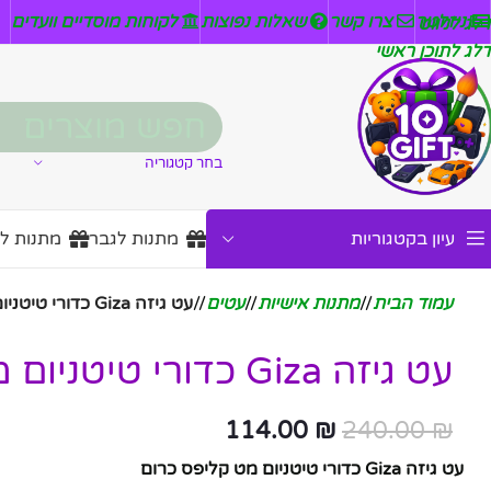
ניזלטר
צרו קשר
שאלות נפוצות
לקוחות מוסדיים וועדים
דלג לניווט
דלג לתוכן ראשי
בחר קטגוריה
עיון בקטגוריות
מתנות לגבר
מתנות ל
עמוד הבית
/
מתנות אישיות
/
עטים
/
עט גיזה Giza כדורי טיטניום מט קליפס כרום
עט גיזה Giza כדורי טיטניום מט קליפס כרום
114.00
₪
240.00
₪
עט גיזה Giza כדורי טיטניום מט קליפס כרום