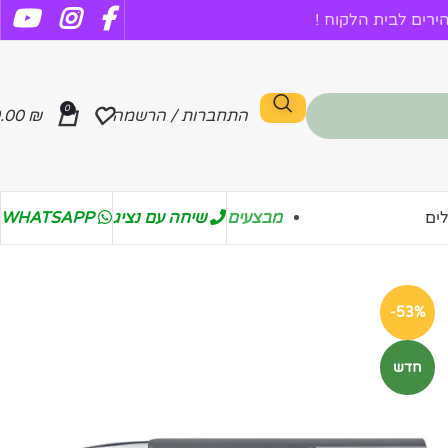
רים לבית הלקוח !
0
התחברות / הרשמה
₪
.00
מבצעים
שיחה עם נציג
WHATSAPP
ים
-53%
חדש