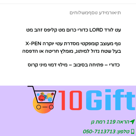
תיאור
מידע נוסף
משלוחים
עט לורד LORD כדורי כרום מט קליפס זהב מט
גוף מעוצב קומפקטי מסדרת עטי יוקרה X-PEN
בעל שטח גדול למיתוג, מומלץ חריטה או הדפסה
כדורי – פתיחה בסיבוב – מילוי דמוי מיני קרוס
הראה 119 רמת גן
טלפון: 050-7113713