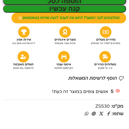
הוספה לסל
קנה עכשיו
מתלבטים לגבי המוצר? לחצו פה לעבור לנציג שירות בוואטסאפ
מחירים מעולים
מוצרים איכותיים
שירות אמין
מתחייבים למחיר הכי משתלם
איכות מוצר מובטחת
דירוג גוגל 4.9 מתוך 5.0
משלוחים מהירים
איסוף עצמי
תשלום מאובטח
1-3 ימי עסקים
ניתן לאסוף מהחנות
פרוטוקול SSL מוצפן
הוסף לרשימת המשאלות
5
אנשים צופים במוצר זה כעת!
מק"ט:
ZS530
שתפו: