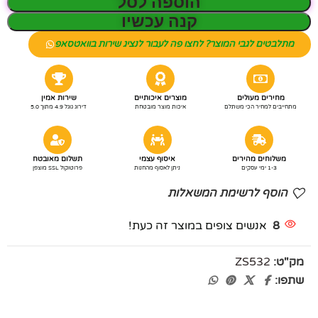
הוספה לסל
קנה עכשיו
מתלבטים לגבי המוצר? לחצו פה לעבור לנציג שירות בוואטסאפ
מחירים מעולים
מוצרים איכותיים
שירות אמין
מתחייבים למחיר הכי משתלם
איכות מוצר מובטחת
דירוג גוגל 4.9 מתוך 5.0
משלוחים מהירים
איסוף עצמי
תשלום מאובטח
1-3 ימי עסקים
ניתן לאסוף מהחנות
פרוטוקול SSL מוצפן
הוסף לרשימת המשאלות
8
אנשים צופים במוצר זה כעת!
מק"ט:
ZS532
שתפו: