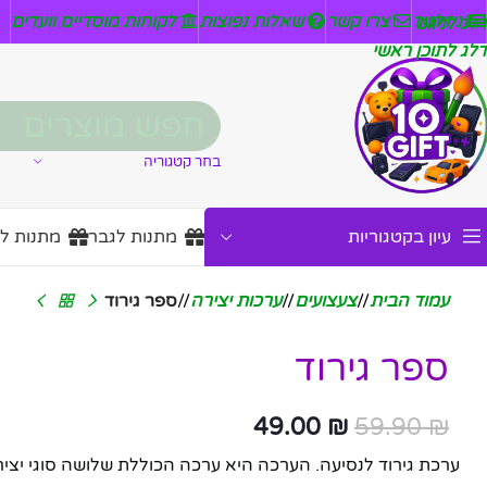
ניזלטר
צרו קשר
שאלות נפוצות
לקוחות מוסדיים וועדים
דלג לניווט
דלג לתוכן ראשי
בחר קטגוריה
עיון בקטגוריות
מתנות לגבר
מתנות ל
עמוד הבית
/
צעצועים
/
ערכות יצירה
/
ספר גירוד
ספר גירוד
49.00
₪
59.90
₪
ערכת גירוד לנסיעה. הערכה היא ערכה הכוללת שלושה סוגי יצירות שו