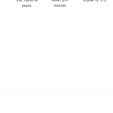
1-3 ימי עסקים
ניתן לאסוף
פרוטוקול SSL
מהחנות
מוצפן