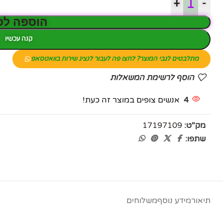
+
-
הוספה לס
קנה עכשיו
פייסבוק
מתלבטים לגבי המוצר? לחצו פה לעבור לנציג שירות בוואטסאפ
אינסטגרם
הוסף לרשימת המשאלות
יוטיוב
4
אנשים צופים במוצר זה כעת!
מק"ט:
17197109
שתפו:
תיאור
מידע נוסף
משלוחים