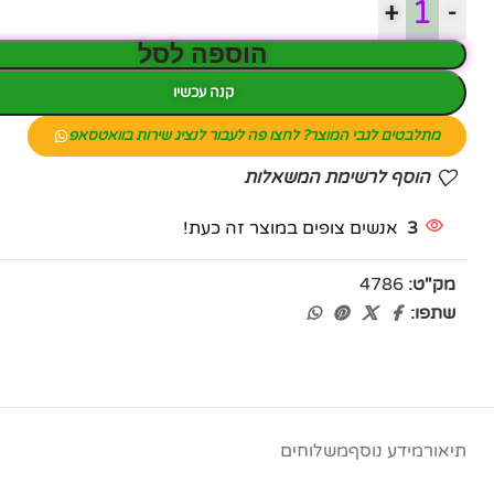
+
-
הוספה לסל
קנה עכשיו
מתלבטים לגבי המוצר? לחצו פה לעבור לנציג שירות בוואטסאפ
הוסף לרשימת המשאלות
פייסבוק
3
אנשים צופים במוצר זה כעת!
אינסטגרם
מק"ט:
4786
יוטיוב
שתפו:
תיאור
מידע נוסף
משלוחים