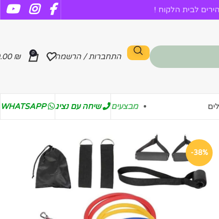
רים לבית הלקוח !
0
התחברות / הרשמה
₪
.00
מבצעים
שיחה עם נציג
WHATSAPP
ים
-38%