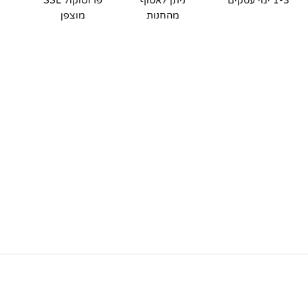
1-3 ימי עסקים
ניתן לאסוף
פרוטוקול SSL
מהחנות
מוצפן