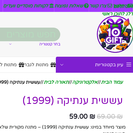
ניזלטר
צרו קשר
שאלות נפוצות
לקוחות מוסדיים וועדים
דלג לניווט
דלג לתוכן ראשי
בחר קטגוריה
עיון בקטגוריות
מתנות לגבר
מתנות ל
עמוד הבית
/
אלקטרוניקה
/
תאורה לבית
/
עששית ענתיקה (1999)
עששית ענתיקה (1999)
59.00
₪
69.00
₪
מוצר מיוחד במינו: עששית ענתיקה (1999) – מתנה מקורית שלא שוכחים.