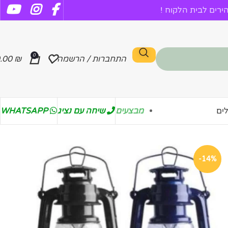
רים לבית הלקוח !
0
התחברות / הרשמה
₪
.00
מבצעים
שיחה עם נציג
WHATSAPP
ים
-14%