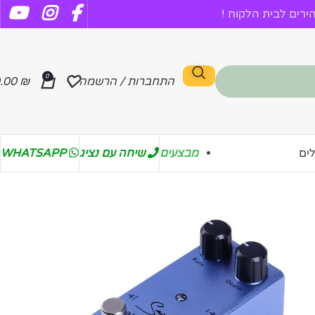
רים לבית הלקוח !
0
התחברות / הרשמה
₪
.00
מבצעים
שיחה עם נציג
WHATSAPP
ים