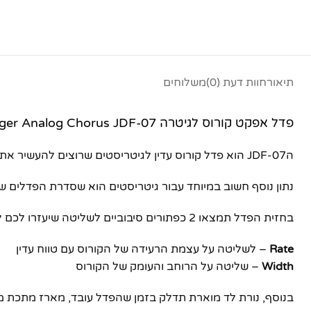
תיאור
חוות דעת (0)
משלוחים
פדל אפקט קורוס לגיטרה Smiger Analog Chorus JDF-07
הJDF-07 הוא פדל קורוס עדין לגיטריסטים שרוצים להעשיר את הנגינה שלהם עם הסאונד הקלאסי של קורוס אנלוגי חם ואוטנטי בתוך מארז קטן ונוח לשימוש.
נתון נוסף חשוב במיוחד עבור גיטריסטים הוא שסדרת הפדלים של SMIGER הם True bypass א
בחזית הפדל תמצאו 2 כפתורים סיבוביים לשליטה שיעזרו לכם לעצב את הצליל הרצוי
פייסבוק
Rate
– לשליטה על עצמת הרעידה של הקורוס עם טווח עדין
אינסטגרם
Width
– שליטה על הרוחב והעומק של הקורוס
יוטיוב
בנוסף, נורת לד מוארת תדלק בזמן שהפדל עובד, מארז מתכת מאסיבי בגימור מחוספס וכפ