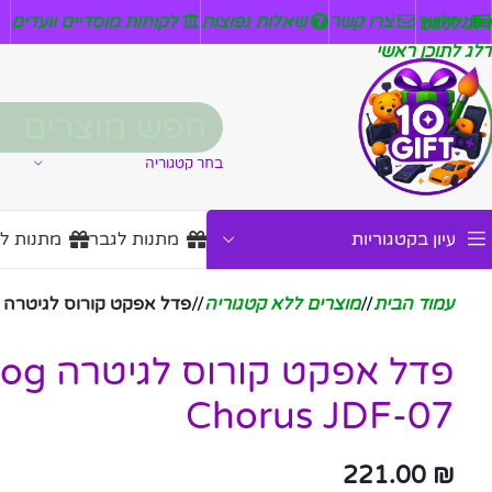
ניזלטר
צרו קשר
שאלות נפוצות
לקוחות מוסדיים וועדים
דלג לניווט
דלג לתוכן ראשי
בחר קטגוריה
עיון בקטגוריות
מתנות לגבר
מתנות ל
עמוד הבית
/
מוצרים ללא קטגוריה
/
פדל אפקט קורוס לגיטרה Smiger Analog Chorus JDF-07
פדל אפק
Chorus JDF-07
221.00
₪