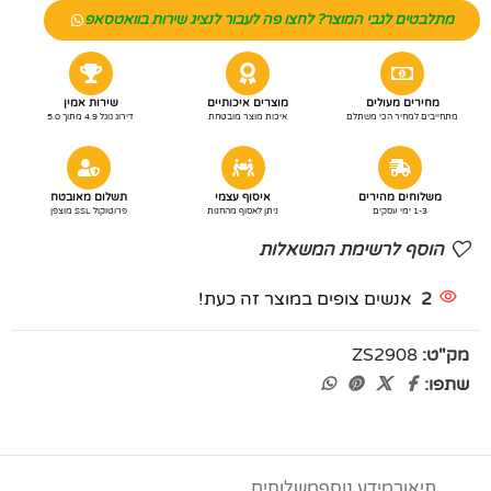
מתלבטים לגבי המוצר? לחצו פה לעבור לנציג שירות בוואטסאפ
מחירים מעולים
מוצרים איכותיים
שירות אמין
מתחייבים למחיר הכי משתלם
איכות מוצר מובטחת
דירוג גוגל 4.9 מתוך 5.0
משלוחים מהירים
איסוף עצמי
תשלום מאובטח
1-3 ימי עסקים
ניתן לאסוף מהחנות
פרוטוקול SSL מוצפן
הוסף לרשימת המשאלות
2
אנשים צופים במוצר זה כעת!
מק"ט:
ZS2908
שתפו:
תיאור
מידע נוסף
משלוחים