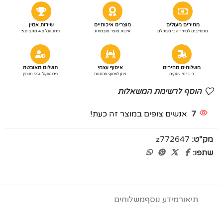
מחירים מעולים
מוצרים איכותיים
שירות אמין
מתחייבים למחיר הכי משתלם
איכות מוצר מובטחת
דירוג גוגל 4.9 מתוך 5.0
משלוחים מהירים
איסוף עצמי
תשלום מאובטח
1-3 ימי עסקים
ניתן לאסוף מהחנות
פרוטוקול SSL מוצפן
הוסף לרשימת המשאלות
7
אנשים צופים במוצר זה כעת!
מק"ט:
z772647
שתפו:
תיאור
מידע נוסף
משלוחים