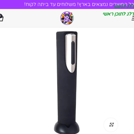
כל המוצרים נמצאים בארץ! משלוחים עד ביתה לקוח!
דלג לניווט
דלג לתוכן ראשי
0
לחץ להגדלה