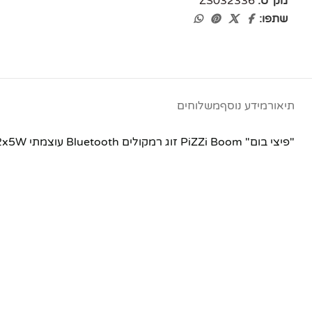
מק"ט:
ZS032336
שתפו:
תיאור
מידע נוסף
משלוחים
"פיצי בום" PiZZi Boom זוג רמקולים Bluetooth עוצמתי 2x5W במיוחד בצבע שחור