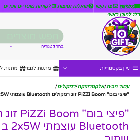
ניזלטר
צרו קשר
שאלות נפוצות
לקוחות מוסדיים וועדים
דלג לניווט
דלג לתוכן ראשי
בחר קטגוריה
עיון בקטגוריות
מתנות לגבר
מתנות ל
עמוד הבית
/
אלקטרוניקה
/
רמקולים
/
"פיצי בום" PiZZi Boom זוג רמקולים Bluetooth עוצמתי 2x5W במיוחד בצבע שחור
"פיצי בום" m
etooth
שחור