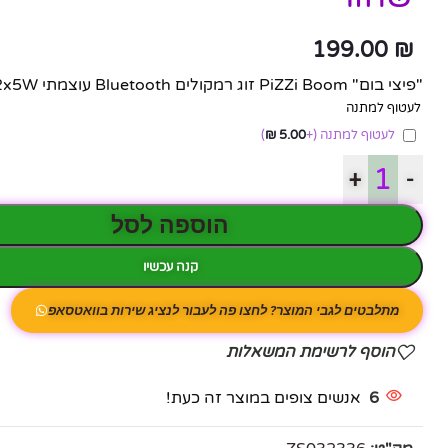
199.00
₪
"פיצי בום" PiZZi Boom זוג רמקולים Bluetooth עוצמתי 2x5W במיוחד בצבע שחור
לעטוף למתנה
לעטוף למתנה
(+
5.00
₪
)
+
-
הוספה לסל
קנה עכשיו
מתלבטים לגבי המוצר? לחצו פה לעבור לנציג שירות בוואטסאפ
הוסף לרשימת המשאלות
6
אנשים צופים במוצר זה כעת!