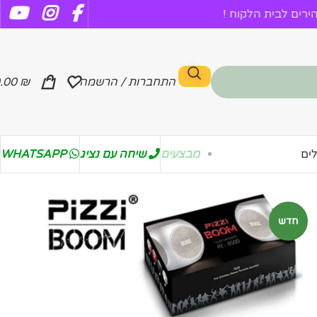
רים לבית הלקוח !
התחברות / הרשמה
₪
.00
מבצעים
שיחה עם נציג
WHATSAPP
ים
חדש