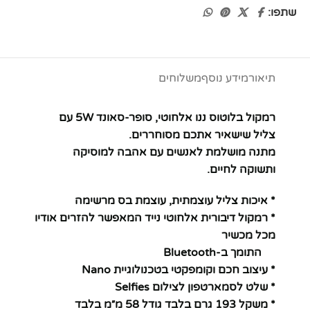
שתפו:
תיאור
מידע נוסף
משלוחים
רמקול בלוטוס ננו אלחוטי, סופר-סאונד 5W עם
צליל שישאיר אתכם מסוחררים.
מתנה מושלמת לאנשים עם אהבה למוסיקה
ותשוקה לחיים.
* איכות צליל עוצמתית, עוצמת בס מרשימה
* רמקול דיבורית אלחוטי נייד המאפשר להזרים אודיו
מכל מכשיר
התומך ב-Bluetooth
* עיצוב חכם וקומפקטי בטכנולוגיית Nano
* שלט לסמארטפון לצילום Selfies
* משקל 193 גרם בלבד גודל 58 מ״מ בלבד