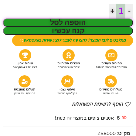
+
-
הוספה לסל
קנה עכשיו
מתלבטים לגבי המוצר? לחצו פה לעבור לנציג שירות בוואטסאפ
מחירים מעולים
מוצרים איכותיים
שירות אמין
מתחייבים למחיר הכי משתלם
איכות מוצר מובטחת
דירוג גוגל 4.9 מתוך 5.0
משלוחים מהירים
איסוף עצמי
תשלום מאובטח
1-3 ימי עסקים
ניתן לאסוף מהחנות
פרוטוקול SSL מוצפן
הוסף לרשימת המשאלות
6
אנשים צופים במוצר זה כעת!
מק"ט:
ZS8000