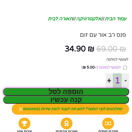
עמוד הבית
/
אלקטרוניקה
/
תאורה לבית
פנס רב אור עם זום
34.90
₪
69.00
₪
לעטוף למתנה
לעטוף למתנה
(+
5.00
₪
)
+
-
הוספה לסל
קנה עכשיו
מתלבטים לגבי המוצר? לחצו פה לעבור לנציג שירות בוואטסאפ
מחירים מעולים
מוצרים איכותיים
שירות אמין