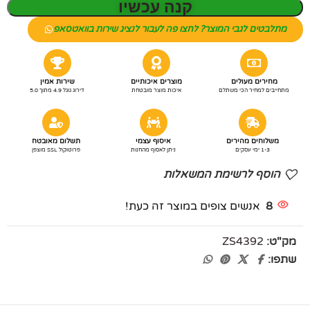
קנה עכשיו
מתלבטים לגבי המוצר? לחצו פה לעבור לנציג שירות בוואטסאפ
מחירים מעולים
מוצרים איכותיים
שירות אמין
מתחייבים למחיר הכי משתלם
איכות מוצר מובטחת
דירוג גוגל 4.9 מתוך 5.0
משלוחים מהירים
איסוף עצמי
תשלום מאובטח
1-3 ימי עסקים
ניתן לאסוף מהחנות
פרוטוקול SSL מוצפן
הוסף לרשימת המשאלות
8
אנשים צופים במוצר זה כעת!
מק"ט:
ZS4392
שתפו: