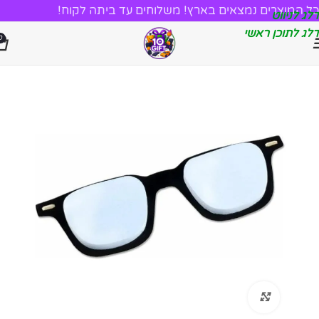
כל המוצרים נמצאים בארץ! משלוחים עד ביתה לקוח!
דלג לניווט
דלג לתוכן ראשי
0
לחץ להגדלה