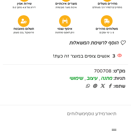
מחירים מעולים
מוצרים איכותיים
שירות אמין
מתחייבים למחיר הכי משתלם
איכות מוצר מובטחת
דירוג גוגל 4.9 מתוך 5.0
משלוחים מהירים
איסוף עצמי
תשלום מאובטח
1-3 ימי עסקים
ניתן לאסוף מהחנות
פרוטוקול SSL מוצפן
הוסף לרשימת המשאלות
3
אנשים צופים במוצר זה כעת!
מק"ט:
700708
תגיות:
מתנה
,
עיצוב
,
שימושי
שתפו:
תיאור
מידע נוסף
משלוחים
||||