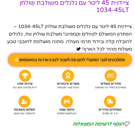
ציידנית 45 ליטר עם גלגלים משולבת שולחן
1034-45LT
ציידנית 45 ליטר עם גלגלים משולבת שולחן 1034-45LT –
הפתרון המושלם לטיולים וקמפינג! משלבת שולחן נוח, גלגלים
להובלה קלה ובידוד תרמי מעולה. מתנה מושלמת לחובבי טבע.
משלוח מהיר לכל הארץ! 🏕️
מתלבטים לגבי המוצר? לחצו פה לעבור לנציג שירות בוואטסאפ
מחירים מעולים
מוצרים איכותיים
שירות אמין
מתחייבים למחיר הכי משתלם
איכות מוצר מובטחת
דירוג גוגל 4.9 מתוך 5.0
משלוחים מהירים
איסוף עצמי
תשלום מאובטח
1-3 ימי עסקים
ניתן לאסוף מהחנות
פרוטוקול SSL מוצפן
הוסף לרשימת המשאלות