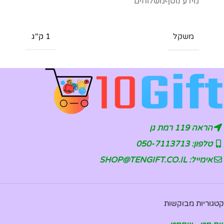
מידע נוסף
משלוחים
משקל
1 ק"ג
הראה 119 רמת גן
טלפון: 050-7113713
אימייל: SHOP@TENGIFT.CO.IL
קטגוריות מבוקשות