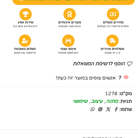
מחירים מעולים
מוצרים איכותיים
שירות אמין
מתחייבים למחיר הכי משתלם
איכות מוצר מובטחת
דירוג גוגל 4.9 מתוך 5.0
משלוחים מהירים
איסוף עצמי
תשלום מאובטח
1-3 ימי עסקים
ניתן לאסוף מהחנות
פרוטוקול SSL מוצפן
הוסף לרשימת המשאלות
7
אנשים צופים במוצר זה כעת!
מק"ט:
1278
תגיות:
מתנה
,
עיצוב
,
שימושי
שתפו: