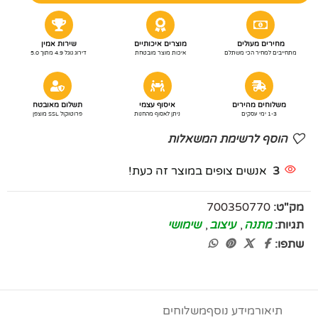
מחירים מעולים
מוצרים איכותיים
שירות אמין
מתחייבים למחיר הכי משתלם
איכות מוצר מובטחת
דירוג גוגל 4.9 מתוך 5.0
משלוחים מהירים
איסוף עצמי
תשלום מאובטח
1-3 ימי עסקים
ניתן לאסוף מהחנות
פרוטוקול SSL מוצפן
הוסף לרשימת המשאלות
3
אנשים צופים במוצר זה כעת!
מק"ט:
700350770
תגיות:
מתנה
,
עיצוב
,
שימושי
שתפו:
תיאור
מידע נוסף
משלוחים