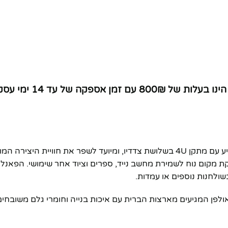
שימו לב! – משלוח לי
הEX100 הוא אחד השולחנות המתקדמים של Musiea אשר מגיע עם מתקן 4U בשלושת צדדיו, 
קום נוח לשמירת מחשב נייד, ספרים וציוד אחר שימושי. הפאנל 
לחנות נוספים או עמדות.
חנות אולפן המגיעים מארצות הברית עם איכות בנייה וחומרי גלם משו