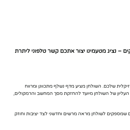
עדי אילת והסביבה עבור דגם זה הינו בעלות של 800₪ עם זמן אספקה של עד 14 ימי עסקים – נציג מטעמינו יצור אתכם קשר טלפוני ליתרת
ומיועד לשפר את חוויית היצירה המוזיקלית שלכם. השולחן מציע מדף נשלף מתכוונן ומרווח
העליון של השולחן מיועד להחזקת מסך המחשב והרמקולים,
בחים שמספקים לשולחן מראה מרשים וחדשני לצד יציבות וחוזק