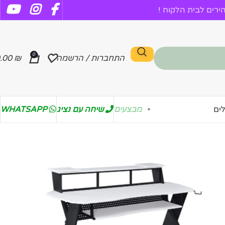
רים לבית הלקוח !
0
התחברות / הרשמה
₪
.00
מבצעים
שיחה עם נציג
WHATSAPP
ים