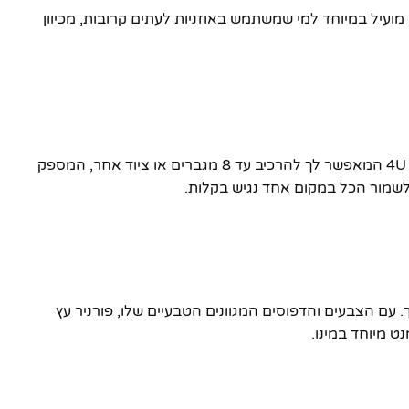
ועיל במיוחד למי שמשתמש באוזניות לעתים קרובות, מכיוון
השולחן EX-100 מציע משטח עבודה מרווח ומדף עליון שיכול להכיל עד שני צגי תצוגה ורמקולים. בנוסף, השולחן כולל עיצוב מתלה 4U המאפשר לך להרכיב עד 8 מגברים או ציוד אחר, המספק
 לשמור הכל במקום אחד נגיש בקלות.
 שלך. עם הצבעים והדפוסים המגוונים הטבעיים שלו, פורניר עץ
ט מיוחד במינו.