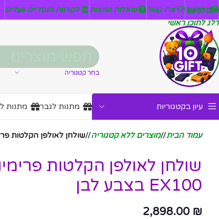
ניזלטר
צרו קשר
שאלות נפוצות
לקוחות מוסדיים וועדים
דלג לניווט
דלג לתוכן ראשי
בחר קטגוריה
עיון בקטגוריות
מתנות לגבר
מתנות ל
עמוד הבית
/
מוצרים ללא קטגוריה
/
שולחן לאולפן הקלטות פרימיום Musiea EX100 
EX100 בצבע לבן
2,898.00
₪