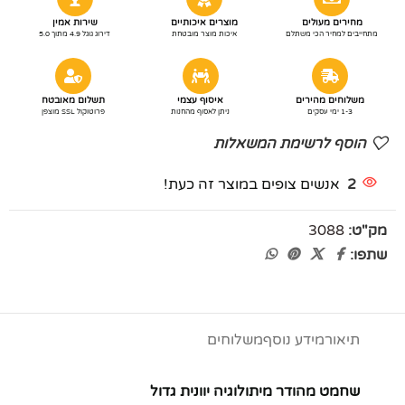
מחירים מעולים
מוצרים איכותיים
שירות אמין
מתחייבים למחיר הכי משתלם
איכות מוצר מובטחת
דירוג גוגל 4.9 מתוך 5.0
משלוחים מהירים
איסוף עצמי
תשלום מאובטח
1-3 ימי עסקים
ניתן לאסוף מהחנות
פרוטוקול SSL מוצפן
הוסף לרשימת המשאלות
2
אנשים צופים במוצר זה כעת!
מק"ט:
3088
שתפו:
תיאור
מידע נוסף
משלוחים
שחמט מהודר מיתולוגיה יוונית גדול