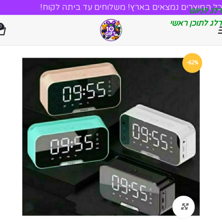
כל המוצרים נמצאים בארץ! משלוחים עד ביתה לקוח!
דלג לניווט
דלג לתוכן ראשי
0
-62%
לחץ להגדלה