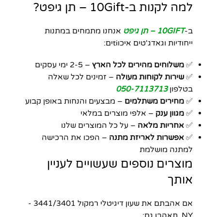
למה לקנות ב-10Gift – תן גיפט?
ב-
10GIFT – תן גיפט
אנחנו מתמחים במתנות
ייחודיות וגאדג'טים איכוtiים:
✅
משלוחים מהירים לכל הארץ
– 2-5 ימי עסקים
✅
שירות לקוחות מעולה
– זמינים לכל שאלה
בטלפון
050-7113713
✅
מחירים משתלמים
– מבצעים והנחות באופן קבוע
✅
מגוון ענק
– אלפי מוצרים במלאי
✅
אחריות מלאה
– על כל המוצרים שלנו
✅
אפשרות לאריזת מתנה
– הפכו את הרכישה
למתנה מושלמת
מוצרים נוספים שעשויים לעניין
אותך
אם אהבתם את שעון דיגיטלי רמקול 3441/3401 -
NY, תאהבו גם: