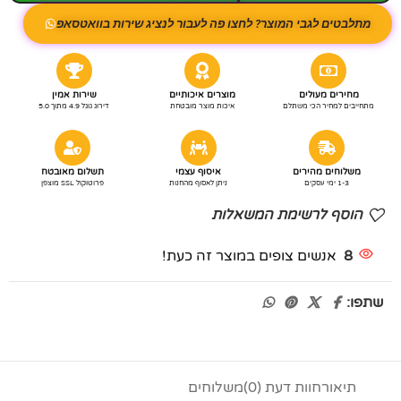
מתלבטים לגבי המוצר? לחצו פה לעבור לנציג שירות בוואטסאפ
מחירים מעולים
מוצרים איכותיים
שירות אמין
מתחייבים למחיר הכי משתלם
איכות מוצר מובטחת
דירוג גוגל 4.9 מתוך 5.0
משלוחים מהירים
איסוף עצמי
תשלום מאובטח
1-3 ימי עסקים
ניתן לאסוף מהחנות
פרוטוקול SSL מוצפן
הוסף לרשימת המשאלות
8
אנשים צופים במוצר זה כעת!
שתפו:
תיאור
חוות דעת (0)
משלוחים