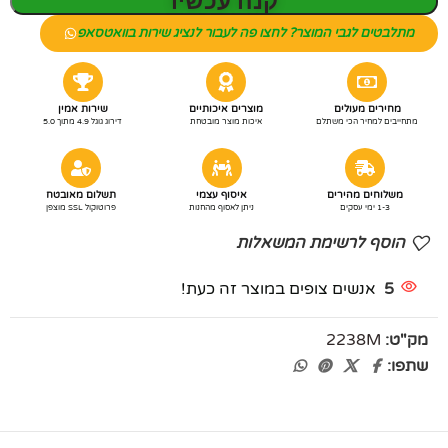
קנה עכשיו
מתלבטים לגבי המוצר? לחצו פה לעבור לנציג שירות בוואטסאפ
מחירים מעולים
מוצרים איכותיים
שירות אמין
מתחייבים למחיר הכי משתלם
איכות מוצר מובטחת
דירוג גוגל 4.9 מתוך 5.0
משלוחים מהירים
איסוף עצמי
תשלום מאובטח
1-3 ימי עסקים
ניתן לאסוף מהחנות
פרוטוקול SSL מוצפן
הוסף לרשימת המשאלות
5
אנשים צופים במוצר זה כעת!
מק"ט:
2238M
שתפו: