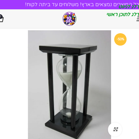
כל המוצרים נמצאים בארץ! משלוחים עד ביתה לקוח!
דלג לניווט
דלג לתוכן ראשי
0
-50%
לחץ להגדלה