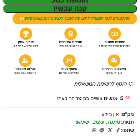
הוספה לסל
קנה עכשיו
מתלבטים לגבי המוצר? לחצו פה לעבור לנציג שירות בוואטסאפ
מחירים מעולים
מוצרים איכותיים
שירות אמין
מתחייבים למחיר הכי משתלם
איכות מוצר מובטחת
דירוג גוגל 4.9 מתוך 5.0
משלוחים מהירים
איסוף עצמי
תשלום מאובטח
1-3 ימי עסקים
ניתן לאסוף מהחנות
פרוטוקול SSL מוצפן
הוסף לרשימת המשאלות
5
אנשים צופים במוצר זה כעת!
מק"ט:
אין מידע
תגיות:
מתנה
,
עיצוב
,
שימושי
שתפו: