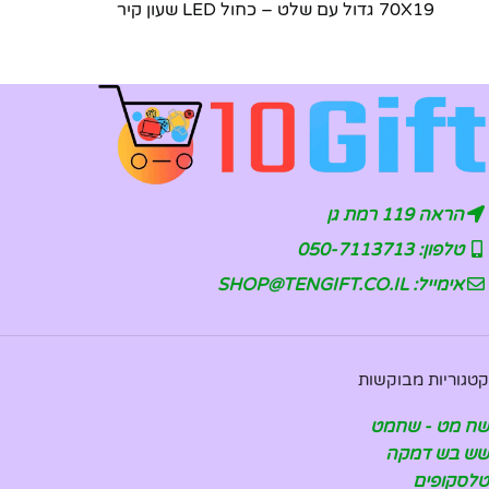
70X19 גדול עם שלט – כחול LED שעון קיר
הראה 119 רמת גן
טלפון: 050-7113713
אימייל: SHOP@TENGIFT.CO.IL
קטגוריות מבוקשות
שח מט - שחמט
שש בש דמקה
טלסקופים