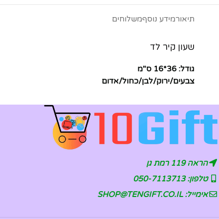
תיאור
מידע נוסף
משלוחים
שעון קיר לד
גודל: 36*16 ס"מ
צבעים/ירוק/לבן/כחול/אדום
הראה 119 רמת גן
טלפון: 050-7113713
אימייל: SHOP@TENGIFT.CO.IL