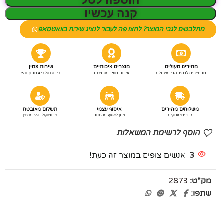
הוספה לסל
קנה עכשיו
מתלבטים לגבי המוצר? לחצו פה לעבור לנציג שירות בוואטסאפ
מחירים מעולים
מוצרים איכותיים
שירות אמין
מתחייבים למחיר הכי משתלם
איכות מוצר מובטחת
דירוג גוגל 4.9 מתוך 5.0
משלוחים מהירים
איסוף עצמי
תשלום מאובטח
1-3 ימי עסקים
ניתן לאסוף מהחנות
פרוטוקול SSL מוצפן
הוסף לרשימת המשאלות
3
אנשים צופים במוצר זה כעת!
מק"ט:
2873
שתפו: