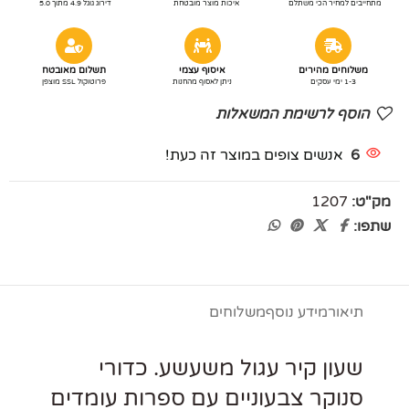
מתחייבים למחיר הכי משתלם
איכות מוצר מובטחת
דירוג גוגל 4.9 מתוך 5.0
משלוחים מהירים
איסוף עצמי
תשלום מאובטח
1-3 ימי עסקים
ניתן לאסוף מהחנות
פרוטוקול SSL מוצפן
הוסף לרשימת המשאלות
6
אנשים צופים במוצר זה כעת!
מק"ט:
1207
שתפו:
תיאור
מידע נוסף
משלוחים
שעון קיר עגול משעשע. כדורי
סנוקר צבעוניים עם ספרות עומדים