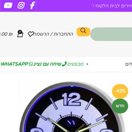
רים לבית הלקוח !
0
התחברות / הרשמה
₪
.00
מבצעים
שיחה עם נציג
WHATSAPP
ים
-43%
חדש