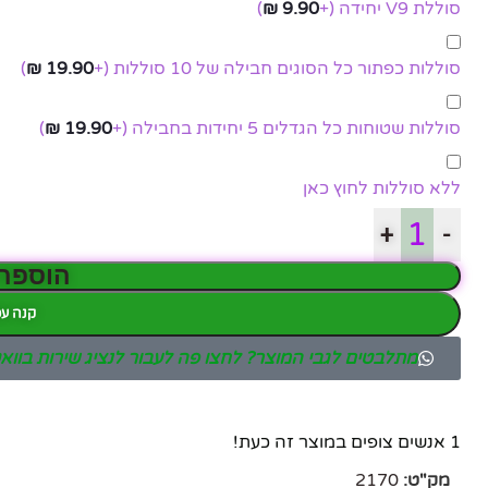
סוללת V9 יחידה
(+
9.90
₪
)
סוללות כפתור כל הסוגים חבילה של 10 סוללות
(+
19.90
₪
)
פייסבוק
סוללות שטוחות כל הגדלים 5 יחידות בחבילה
(+
19.90
₪
)
אינסטגרם
יוטיוב
ללא סוללות לחוץ כאן
+
-
הוספה
קנה עכ
מתלבטים לגבי המוצר? לחצו פה לעבור לנציג שירות בוו
1
אנשים צופים במוצר זה כעת!
מק"ט:
2170