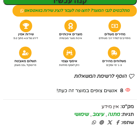
קנה עכשיו
מתלבטים לגבי המוצר? לחצו פה לעבור לנציג שירות בוואטסאפ
מחירים מעולים
מוצרים איכותיים
שירות אמין
מתחייבים למחיר הכי משתלם
איכות מוצר מובטחת
דירוג גוגל 4.9 מתוך 5.0
משלוחים מהירים
איסוף עצמי
תשלום מאובטח
1-3 ימי עסקים
ניתן לאסוף מהחנות
פרוטוקול SSL מוצפן
הוסף לרשימת המשאלות
8
אנשים צופים במוצר זה כעת!
מק"ט:
אין מידע
תגיות:
מתנה
,
עיצוב
,
שימושי
שתפו: