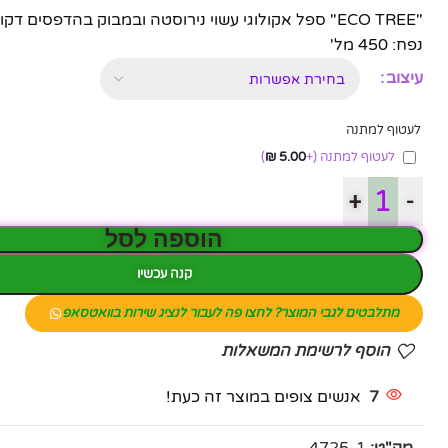
"ECO TREE" ספל אקולוגי עשוי נירוסטה ובמבוק בהדפסים דקורטיביים שונים
נפח: 450 מל'
עיצוב
לעטוף למתנה
לעטוף למתנה
(+
5.00
₪
)
+
-
הוספה לסל
קנה עכשיו
מתלבטים לגבי המוצר? לחצו פה לעבור לנציג שירות בוואטסאפ
הוסף לרשימת המשאלות
פייסבוק
7
אנשים צופים במוצר זה כעת!
אינסטגרם
יוטיוב
מק"ט:
4725-1