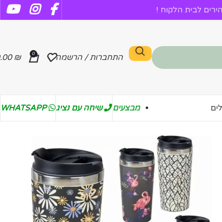
רים לבית הלקוח !
0
התחברות / הרשמה
₪
.00
מבצעים
שיחה עם נציג
WHATSAPP
ים