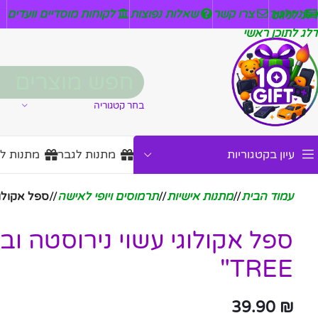
ניזלטר
צרו קשר
שאלות נפוצות
לקוחות מוסדיים וועדים
דלג לניווט
דלג לתוכן ראשי
בחר קטגוריה
עיון בקטגוריות
מתנות לגבר
מתנות ל
עמוד הבית
/
מתנות אישיות
/
תרמוסים ויופי לאישה
/
ספל אקולוגי ע
TREE"
39.90
₪