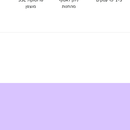
1-3 ימי עסקים
ניתן לאסוף
פרוטוקול SSL
מהחנות
מוצפן