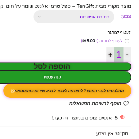
מוצר מקורי מבית TenGift – ספל טרמי אלגנט שומר על חום וקור עם מכסה שקוף. מתנה מושלמת עם שימוש מגוון.
צבע
לעטוף למתנה
לעטוף למתנה
(+
5.00
₪
)
+
-
הוספה לסל
קנה עכשיו
מתלבטים לגבי המוצר? לחצו פה לעבור לנציג שירות בוואטסאפ
הוסף לרשימת המשאלות
פייסבוק
5
אנשים צופים במוצר זה כעת!
אינסטגרם
מק"ט:
אין מידע
יוטיוב