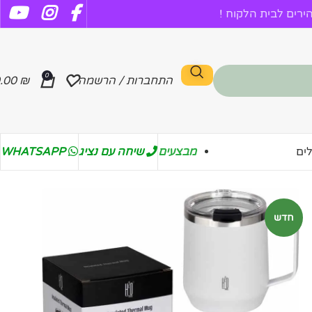
רים לבית הלקוח !
0
התחברות / הרשמה
₪
.00
מבצעים
שיחה עם נציג
WHATSAPP
ים
חדש