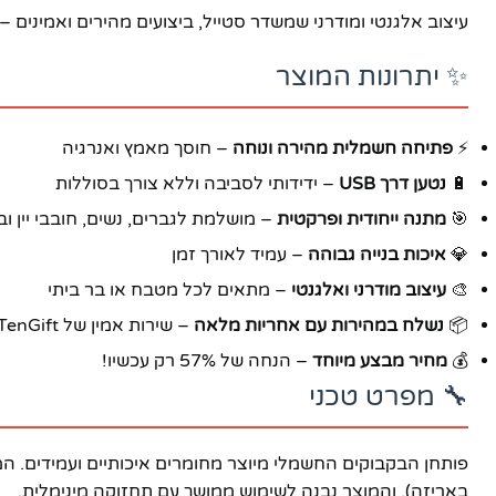
עיצוב אלגנטי ומודרני שמשדר סטייל, ביצועים מהירים ואמינים 
✨ יתרונות המוצר
⚡
פתיחה חשמלית מהירה ונוחה
– חוסך מאמץ ואנרגיה
🔋
נטען דרך USB
– ידידותי לסביבה וללא צורך בסוללות
🎯
מתנה ייחודית ופרקטית
– מושלמת לגברים, נשים, חובבי יין וב
💎
איכות בנייה גבוהה
– עמיד לאורך זמן
🎨
עיצוב מודרני ואלגנטי
– מתאים לכל מטבח או בר ביתי
📦
נשלח במהירות עם אחריות מלאה
– שירות אמין של TenGift
💰
מחיר מבצע מיוחד
– הנחה של 57% רק עכשיו!
🔧 מפרט טכני
פייסבוק
באריזה), והמוצר נבנה לשימוש ממושך עם תחזוקה מינימלית.
אינסטגרם