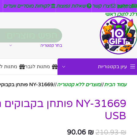
ניזלטר
צרו קשר
שאלות נפוצות
לקוחות מוסדיים וועדים
דלג לניווט
דלג לתוכן ראשי
בחר קטגוריה
עיון בקטגוריות
מתנות לגבר
מתנות ל
עמוד הבית
/
מוצרים ללא קטגוריה
/
NY-31669 פותחן בקבוקים חשמלי – נטען USB
NY-31669 פותחן בקבוק
USB
90.06
₪
210.93
₪