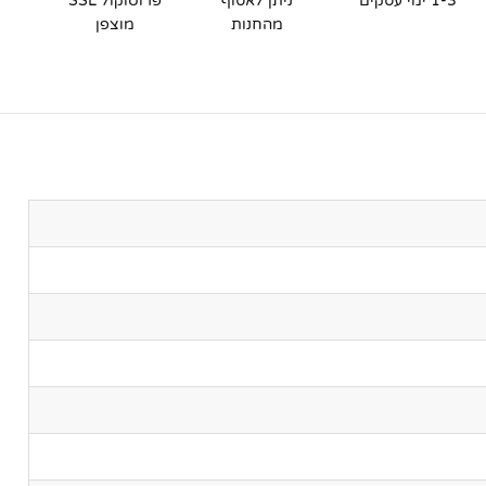
1-3 ימי עסקים
ניתן לאסוף
פרוטוקול SSL
מהחנות
מוצפן