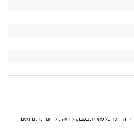
שלם! עם טעינה נוחה דרך USB, המכשיר הזה הופך כל פתיחת בקבוק לחוויה קלה ומהנה. מתאים