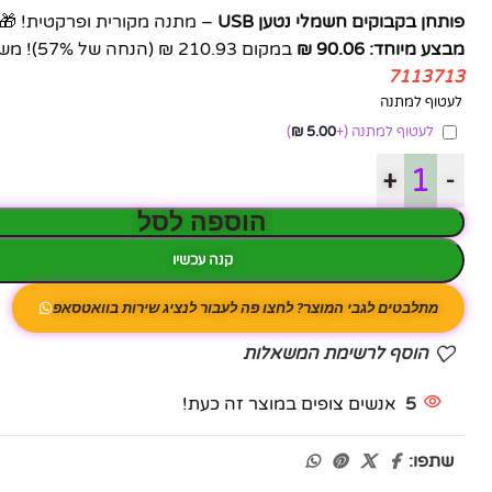
פותחן בקבוקים חשמלי נטען USB
– מתנה מקורית ופרקטית! 🎁 עיצו
מבצע מיוחד: 90.06 ₪
במקום 210.93 ₪ (הנחה של 57%)! משלוח מהיר לכל הארץ 🚚 אחריות מלאה ✓
7113713
לעטוף למתנה
לעטוף למתנה
(+
5.00
₪
)
+
-
הוספה לסל
קנה עכשיו
מתלבטים לגבי המוצר? לחצו פה לעבור לנציג שירות בוואטסאפ
הוסף לרשימת המשאלות
5
אנשים צופים במוצר זה כעת!
שתפו: