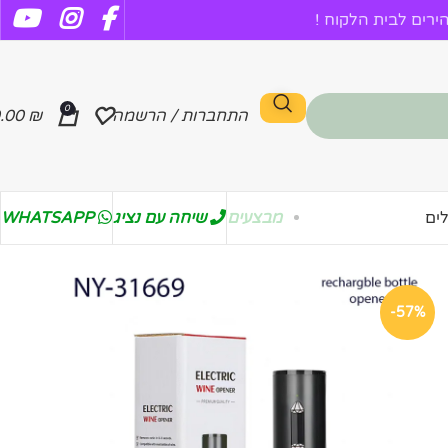
רים לבית הלקוח !
0
התחברות / הרשמה
₪
.00
מבצעים
שיחה עם נציג
WHATSAPP
ים
-57%