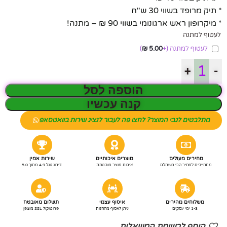
* תיק מרופד בשווי 30 ש"ח
* מיקרופון ראש ארגונומי בשווי 90 ₪ – מתנה!
לעטוף למתנה
לעטוף למתנה
(+
5.00
₪
)
+
-
הוספה לסל
קנה עכשיו
מתלבטים לגבי המוצר? לחצו פה לעבור לנציג שירות בוואטסאפ
מחירים מעולים
מוצרים איכותיים
שירות אמין
מתחייבים למחיר הכי משתלם
איכות מוצר מובטחת
דירוג גוגל 4.9 מתוך 5.0
משלוחים מהירים
איסוף עצמי
תשלום מאובטח
1-3 ימי עסקים
ניתן לאסוף מהחנות
פרוטוקול SSL מוצפן
הוסף לרשימת המשאלות