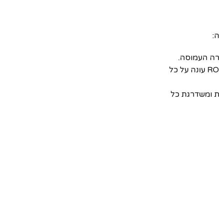
רה העמוסה.
מחפשים מתנה מקורית, מרשימה ובלתי נשכחת ליום הולדת, חג, חנוכת בית או סתם כדי לשמח מישהו אהוב? ה-ROCKET עונה על כל
ומשדרגת כל