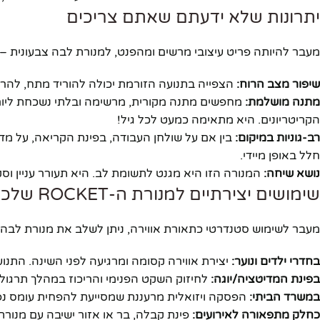
יתרונות שלא ידעתם שאתם צריכים
מעבר להיותה פריט עיצובי מרשים ומהפנט, למנורת לבה צבעונית – ROCKET ישנם יתרונות רבים נוספים שהופכים אותה לרכישה חכמה
שיפור מצב הרוח:
הצפייה בתנועה הזורמת יכולה להוריד מתח, להר
מתנה מושלמת:
הקריטריונים. היא מתאימה כמעט לכל גיל!
רב-גוניות במיקום:
בין אם על שולחן העבודה, בפינת הקריאה, על מד
חלל באופן מיידי.
נושא שיחה:
המנורה הזו היא מגנט לתשומת לב. היא תעורר עניין ו
שימושים יצירתיים למנורת ה-ROCKET שלכם
מעבר לשימוש סטנדרטי כתאורת אווירה, ניתן לשלב את מנורת לבה צבעונית ה-ROCKET במגוון ד
בחדרי ילדים ונוער:
יצירת אווירה קסומה ומרגיעה לפני השינה. התנו
בפינת המדיטציה/יוגה:
לחיזוק השקט הפנימי והריכוז במהלך תרגול.
במשרד הביתי:
הפסקה ויזואלית מרעננת שמסייעת להפחית עומס נפש
כחלק מתפאורה לאירועים:
פינת קבלה, בר או אזור ישיבה עם מנורת ROCKET יכולים להוסיף נופך של סטייל וייחודיו