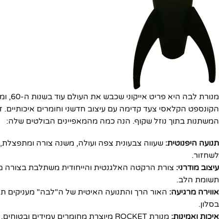
הקונספט הקלאסי צעד קדימה עם עיצוב חדשני וחומרים איכותיים. זו
המשתנות בתוך נוזל שקוף. הנה כמה מהמאפיינים הבולטים שלה:
תנועה היפנוטית:
שעווה צבעונית צפה ועולה, משנה צורה ומתפצלת, יוצ
לשחזור.
עיצוב מודרני:
צורת הרקטה האלגנטית והייחודית משתלבת בצורה מושלמת
פייסבוק
תשומת הלב.
אינסטגרם
אווירה מרגיעה:
האור הרך והתנועה האיטית של ה"לבה" מעניקים תחוש
בסלון.
יוטיוב
איכות ואמינות:
מנורת ROCKET מיוצרת מחומרים עמידים ובטוחים, ומבטיחה פעולה חלקה וארוכת טווח.