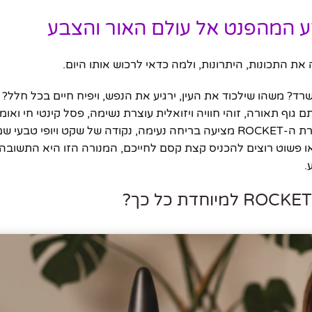
ד? משהו שילכוד את העין, ירגיע את הנפש, ויפיח חיים בכל חלל?
גוף תאורה, זוהי חוויה ויזואלית עוצרת נשימה, פסל קינטי חי ואו
ומסעיר את הדמיון. בעידן שבו מסכים וגירויים דיגיטליים שולטים, מנורת ה-ROCKET מציעה בריחה נעימה, נקודה של שקט
 פשוט רוצים להכניס קצת קסם לחייכם, המנורה הזו היא התשובה. 