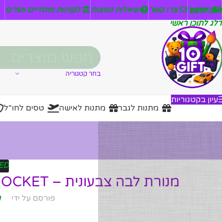
ניזלטר
צרו קשר
שאלות נפוצות
לקוחות מוסדיים וועדים
דלג לניווט
דלג לתוכן ראשי
בחר קטגוריה
עיון בקטגוריות
מתנות לגבר
מתנות לאישה
טסים לחו"ל
ED
מנורת לבה צבעונית – ROCKET: המסע המהפנט אל עולם האור והצבע
פורסם על ידי
מ