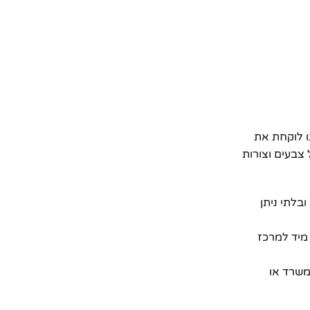
ת העולם עוד בשנות ה-60, ומאז היא ממשיכה להיות פופולארית ואהובה. גרסת ה-ROCKET שלנו לוקחת את
 צבעים וצורות
בלתי ניתן
 מיד למרכז
משרד או