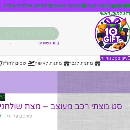
ניזלטר
צרו קשר
שאלות נפוצות
לקוחות מוסדיים וועדים
דלג לניווט
דלג לתוכן ראשי
בחר קטגוריה
עיון בקטגוריות
מתנות לגבר
מתנות לאישה
טסים לחו"ל
ED
סט מצתי רכב מעוצב – מצת שולחני 
פורסם על ידי
מ