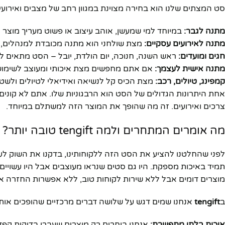
סט המצתים שלנו הוא בחירה מצוינת במגוון רחב של מצבים ואירועי
מתנה לגבר:
במיוחד למי שמעשן, אוהב עיצוב או פשוט מעריך מוצר אי
מתנה לאירועים עסקיים:
מצת שולחני הוא מתנה מכובדת למנהלים, ע
חגים ומועדים:
ראש השנה, חנוכה, יום הולדת, יובל – הסט מתאים לכ
מתנה אישית לעצמך:
אם אתם מחפשים מצת איכותי ומעוצב לשימוש י
קמפינג, טיולים, רכב:
מצת הכיס קל לנשיאה ואידיאלי לטיולים ולשט
אחת היתרונות הגדולים של הסט הוא הרבגוניות שלו. אתם לא קונים
צרכים ואירועים. זה מה שהופך את המוצר הזה למשתלם במיוחד.
מה אומרים המתחרים ולמה tengift טובה יותר?
לפני שהחלטנו להציע את הסט הזה ללקוחותינו, בדקנו את השוק לעומ
תמיד באיכות מספקת. היו גם סטים שנראו מעוצבים אבל היו עשויי
מוצרים דומים אבל ללא שירות לקוחות טוב, ללא אפשרות החזרה או
ב
tengift
אנחנו שמים דגש על שלושה דברים מרכזיים שהופכים אותנ
איכות בלתי מתפשרת:
אנחנו בוחרים רק מוצרים שעברו בדיקות קפדניו