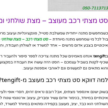
050-7113713
סט מצתי רכב מעוצב – מצת שולחני ומ
כשמחפשים מתנה ייחודית שמשלבת סטייל, פונקציונליות ועיצוב מ
בול לכל מי שמחפש מתנה מיוחדת –
סט מצתי רכב – מצת שולחני +
איכוטיים בצבע אדום מרשים – אחד למשרד או לשולחן העבודה, והשנ
ב
tengift
אנחנו מאמינים שכל מתנה צריכה לספר סיפור ולהעביר רגש.
שכיף לקנות בשביל עצמכם – הסט הזה עושה את העבודה במקצועיות ובס
והוא מתאים גם למעשנים וגם לאוהבי אספנות ועיצוב.
למה דווקא סט מצתי רכב מעוצב מ-tengift?
בשוק ישנם אינספור מצתים, אבל רובם נראים זהים, חסרי אופי ולעית
איכותיים במיוחד, בגימור אדום עשיר ומבריק, עיצוב ארגונומי שנוח
השולחני הוא כבד, יציב, מעוצב בקפידה ומתאים במיוחד למשרד, לס