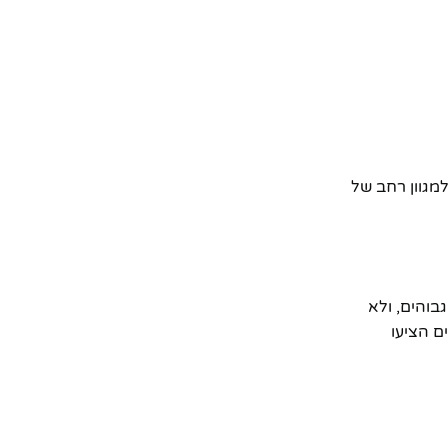
מגוון רחב של
בוהים, ולא
ם הציעו