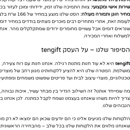
שירות אישי ומקצועי:
צוות התמיכה שלנו זמין, ידידותי ומוכן לעזור 
מחיר הוגן ותמורה מעולה:
הסט שלנו מוצע במחיר של 166 ש״ח בלבד – מחיר שמשקף איכות גבוהה ללא פשרות.
לעומת זאת, אתרי מתחרים רבים מוכרים מצתים בודדים במחיר דומה
שנראים דומים אבל עשויים מחומרים ירודים שמתקלקלים מהר. אנחנ
למשלוח ואחרי המכירה.
הסיפור שלנו – על העסק tengift
tengift
היא לא עוד חנות מתנות רגילה. אנחנו חנות עם רוח צעירה, 
מושלמת. המטרה שלנו היא להציע ללקוחותינו מגוון רחב של מוצרים
טכנולוגיים, מוצרי עיצוב לבית ועד פריטים שפשוט משמחים ומפתיעים
מה שמייחד אותנו? זה השילוב הנדיר בין מבחר עשיר, איכות גבוהה,
צריך להיות משהו שאנחנו בעצמנו נשמח לקבל כמתנה. לכן אנחנו בו
הגבוהים שלנו.
הלקוחות שלנו מגיעים אלינו כי הם יודעים שכאן הם ימצאו לא רק מ
שאנחנו מלווים את הלקוחות שלנו בכל שלב – מהבחירה הראשונית,