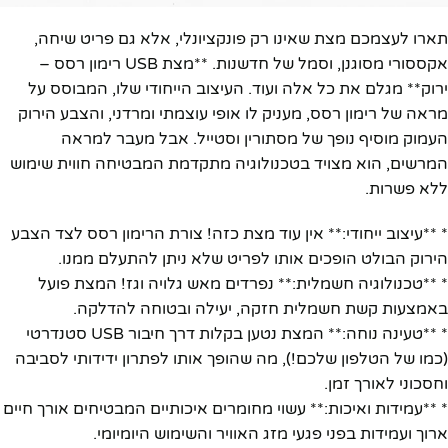
תארו לעצמכם מצת שאינו רק פונקציונלי, אלא גם פריט שיחה,
אקססורי מסוגנן, וסמל של חדשנות. **מצת USB רימון רסס –
ירוק** מגלם את כל אלה ועוד. העיצוב הייחודי שלו, המבוסס על
מראה של רימון רסס, מעניק לו אופי עוצמתי ומרדני, והצבע הירוק
העמוק מוסיף נופך של מסתורין וסטייל. אבל מעבר למראה
המרשים, הוא מצויד בטכנולוגיה מתקדמת המבטיחה חווית שימוש
ללא פשרות.
* **עיצוב ייחודי:** אין עוד מצת כזה! צורת הרימון רסס לצד הצבע
הירוק הבולט הופכים אותו לפריט שלא ניתן להתעלם ממנו.
* **טכנולוגיה חשמלית:** נפרדים מאש גלויה וגז! המצת פועל
באמצעות קשת חשמלית חזקה, יעילה ובטוחה להדלקה.
* **טעינה נוחה:** המצת נטען בקלות דרך חיבור USB סטנדרטי
(כמו של הטלפון שלכם!), מה שהופך אותו לפתרון ידידותי לסביבה
וחסכוני לאורך זמן.
* **עמידות ואיכות:** עשוי מחומרים איכותיים המבטיחים אורך חיים
ארוך ועמידות בפני פגעי מזג האוויר והשימוש היומיומי.