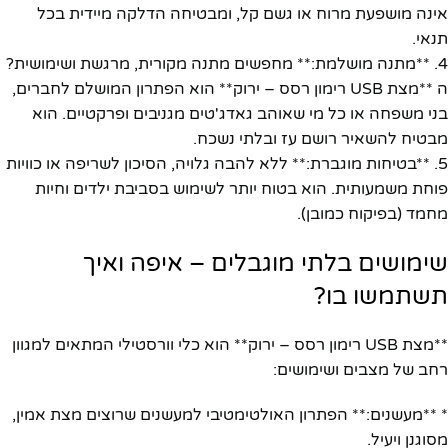
אינה מושפעת מרוח או גשם קל, ומבטיחה הדלקה מיידית בכל
תנאי.
4. **מתנה מושלמת:** מחפשים מתנה מקורית, מרגשת ושימושית?
ה **מצת USB רימון רסס – ירוק** הוא הפתרון המושלם לחברים,
בני משפחה או כל מי שאוהב גאדג'טים מגניבים ופרקטיים. הוא
מבטיח להשאיר רושם עז ובלתי נשכח.
5. **בטיחות מוגברת:** ללא להבה גלויה, הסיכון לשריפה או כוויות
פוחת משמעותית. הוא בטוח יותר לשימוש בסביבת ילדים וחיות
מחמד (בפיקוח כמובן).
שימושים בלתי מוגבלים – איפה ואיך
תשתמשו בו?
**מצת USB רימון רסס – ירוק** הוא כלי וורסטילי המתאים למגוון
רחב של מצבים ושימושים:
* **מעשנים:** הפתרון האולטימטיבי למעשנים שרוצים מצת אמין,
מסוגנן ויעיל.