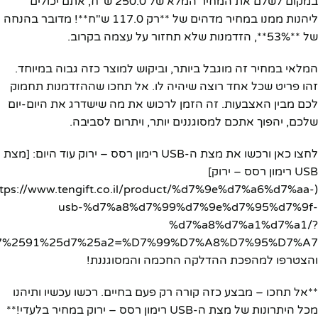
במקום לשלם את המחיר המלא של 250.0 ש"ח, אתם יכולים
ליהנות ממנו במחיר מדהים של **רק 117.0 ש"ח**! מדובר בהנחה
של **53%**, הזדמנות שלא תחזור על עצמה בקרוב.
המלאי במחיר זה מוגבל ביותר, וביקוש למוצר כזה גבוה במיוחד.
זהו פריט שכל אחד רוצה שיהיה לו. אל תחכו שההזדמנות תחמוק
לכם מבין האצבעות. זה הזמן לרכוש את מה שישדרג את היום-יום
שלכם, יהפוך אתכם למסוגננים יותר, ויתרום לסביבה.
לחצו כאן ורכשו את מצת ה-USB רימון רסס – ירוק עוד היום: [מצת
USB רימון רסס – ירוק]
https://www.tengift.co.il/product/%d7%9e%d7%a6%d7%aa-
usb-%d7%a8%d7%99%d7%9e%d7%95%d7%9f-
%d7%a8%d7%a1%d7%a1/?
והצטרפו למהפכת ההדלקה החכמה והמסוגננת!
**אל תחכו – מבצע כזה קורה רק פעם בחיים. רכשו עכשיו ותיהנו
מכל היתרונות של מצת ה-USB רימון רסס – ירוק במחיר בלעדי!**