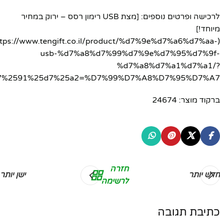
לרכישה ופרטים נוספים: [מצת USB רימון רסס – ירוק במחיר
מיוחד!]
https://www.tengift.co.il/product/%d7%9e%d7%a6%d7%aa-
usb-%d7%a8%d7%99%d7%9e%d7%95%d7%9f-
%d7%a8%d7%a1%d7%a1/?
5d7%2591%25d7%25a2=%D7%99%D7%A8%D7%95%D7%A7)
ברקוד מוצר: 24674
חזרה
חדש יותר
ישן יותר
לרשימה
כתיבת תגובה