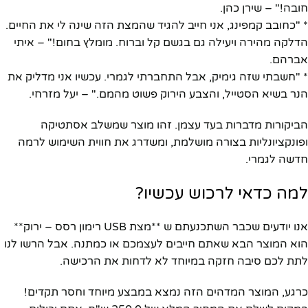
חובה!" – שירן כהן.
* "כחובב קמפינג, אני חייב להגיד שהמצת הזה שינה לי את החיים.
הדלקה מהירה ויעילה גם בגשם קל וברוח. מומלץ בחום!" – איתי
אברהם.
* "חשבתי שזה גימיק, אבל התחברתי לגמרי. עכשיו אני מדליק את
הנר בשיא הסטייל, והצבע הירוק פשוט מהמם." – יעל מזרחי.
הביקורות מדברות בעד עצמן. זהו מוצר שמשלב אסתטיקה
ופונקציונליות בצורה מושלמת, ומשדרג את חווית השימוש לרמה
חדשה לגמרי.
למה כדאי לרכוש עכשיו?
אנו יודעים שכבר השתכנעתם ש **מצת USB רימון רסס – ירוק**
הוא המוצר הבא שאתם חייבים לעצמכם או כמתנה. אבל הרשו לנו
לתת לכם סיבה חזקה במיוחד לא לדחות את הרכישה.
כרגע, המוצר המדהים הזה נמצא במבצע מיוחד וחסר תקדים!