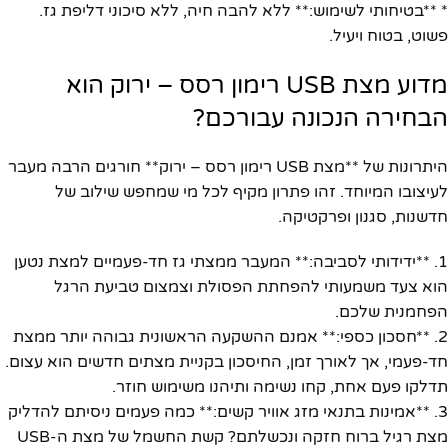
* **בטיחותי לשימוש:** ללא להבה חיה, ללא סיכוני דליפת גז.
פשוט, בטוח ויעיל.
מדוע מצת USB רימון רסס – ירוק הוא
הבחירה הנכונה עבורכם?
היתרונות של **מצת USB רימון רסס – ירוק** חורגים הרבה מעבר
לעיצובו המיוחד. זהו פתרון מקיף לכל מי שמחפש שילוב של
חדשנות, סגנון ופרקטיקה.
1. **ידידותי לסביבה:** המעבר ממצתי גז חד-פעמיים למצת נטען
הוא צעד משמעותי להפחתת הפסולת וצמצום טביעת הרגל
הפחמנית שלכם.
2. **חסכון כספי:** אמנם ההשקעה הראשונית גבוהה יותר ממצת
חד-פעמי, אך לאורך זמן, החיסכון בקניית מצתים חדשים הוא עצום.
תדלקו פעם אחת, קחו נשימה ותיהנו משימוש חוזר.
3. **אמינות בתנאי מזג אוויר קשים:** כמה פעמים ניסיתם להדליק
מצת רגיל ברוח חזקה ונכשלתם? קשת החשמל של מצת ה-USB