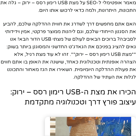
מאמר אופטימלי ל-SEO על מצת USB רימון רסס – ירוק – גלה את
התכונות, היתרונות, ולמה כדאי לרכוש אותו היום.
האם אתם מחפשים דרך לשדרג את חווית ההדלקה שלכם, להביע
את הסגנון הייחודי שלכם, וגם ליהנות ממוצר פרקטי, אמין וידידותי
לסביבה? ברוכים הבאים לעולם של מצתי USB הדור הבא! אנו
גאים להציג בפניכם את הגאדג'ט החדשני והמסוגנן ביותר בשוק:
**מצת USB רימון רסס – ירוק**. זהו לא עוד מצת רגיל, אלא
הצהרה אופנתית וטכנולוגית כאחד, שישנה את האופן בו אתם חווים
את פעולת ההדלקה היומיומית. השאירו את הגז מאחור והתכוננו
לגלות את העתיד של ההדלקה.
הכירו את מצת ה-USB רימון רסס – ירוק:
עיצוב פורץ דרך וטכנולוגיה מתקדמת