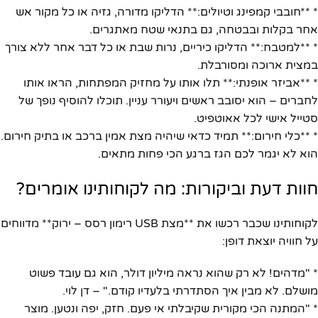
* **חובבי קמפינג וטיולים:** הדליקו מדורה, גזיה או כל מקור אש
אחר בקלות ובבטחה, גם בתנאי שטח מאתגרים.
* **למטבח:** הדליקו כיריים, נרות שבת או כל דבר אחר ללא צורך
במצית ארוכה ומסורבלת.
* **אביזר אופנתי:** תלו אותו על מחזיק המפתחות, הראו אותו
לחברים – הוא יסובב ראשים ויעורר עניין. תוכלו להוסיף נופך של
סטייל אישי לכל אאוטפיט.
* **כלי חירום:** תמיד כדאי שיהיה מצת אמין ברכב או בתיק חירום.
הוא לא יגמר לכם הגז ברגע הכי פחות מתאים.
חוות דעת וביקורות: מה לקוחותינו אומרים?
לקוחותינו שכבר רכשו את **מצת USB רימון רסס – ירוק** מדווחים
על חוויה יוצאת דופן:
* "מדהים! לא רק שהוא נראה מיליון דולר, הוא גם עובד פשוט
מושלם. לא מבין איך הסתדרתי בלעדיו קודם." – דן לוי.
* "המתנה הכי מקורית שקיבלתי אי פעם. חזק, יפה ונטען. מוצר