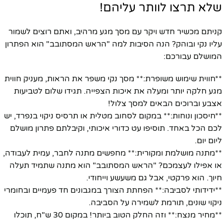
שלא תרצו לוותר עליהם!
קניתם מכשיר חדש ויקר עם מסך מגע מרהיב, ואתם רוצים לשמור
עליו נקי ובוהק? הנה הסיבות למה "הראש המסתובב" הוא הפתרון
המושלם עבורכם:
**חווית שימוש משופרת:** מסך נקי משפר את הראות, מעניק חווית
מגע חלקה יותר ומעלה את איכות הצפייה. תגידו שלום לטביעות
אצבע וברוכים הבאים למסך צלול!
**חיסכון ונוחות:** במקום לסחוב מטלית או תרסיס ניקוי בנפרד, יש
לכם הכל באחד. תוסיפו עט כדורי איכותי, וקיבלתם פתרון מושלם
ליום יום.
**מתנה מושלמת ומקורית:** מחפשים מתנה לחבר, עמית לעבודה,
או אפילו לעצמכם? "הראש המסתובב" הוא מתנה שתמיד תעלה
חיוך. הוא פרקטי, אבל גם משעשע וייחודי.
**ידידותי לסביבה:** הפחתת הצורך במגבונים חד פעמיים ובחומרי
ניקוי שונים, תורמת לשמירה על הסביבה.
**מחיר מנצח:** וזה החלק הטוב ביותר! במקום 30 ש"ח, תוכלו