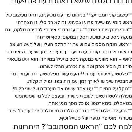
תכונות בולטות שישאירו אתכם עם פה פעור:
**עיצוב קומי ומבריק:** במקום עוד עט משעמם, תהנו מעיצוב של
ראש קומי עם שיער פרוע וצבעוני. זה לא רק כלי, זו הצהרה!
**שתי פונקציות באחד:** גם עט כדורי איכותי לכתיבה חלקה, וגם
מנקה מסכים שימושי. חסכון במקום, כסף וטרחה.
**ראש מנקה מסכים עם שיער:** החלק העליון של העט מעוצב
כראש של דמות קומית עם שיער רך ונעים למגע. שיער זה אינו רק
ליופי – הוא משמש כמנקה מסכים יעיל במיוחד. הוא אינו משאיר
סימנים, מסיר אבק וטביעות אצבע מבלי לשרוט.
**פלסטיק איכותי ועמיד:** העט עשוי מפלסטיק חזק ועמיד, מה
שמבטיח שימוש לאורך זמן ועמידות בפני נפילות קלות.
**מקל על החיים:** עט אחד עושה את העבודה של שני כלים!
מעולה לסטודנטים, לעובדי משרד, ובעצם לכל מי שמשתמש
בטאבלט, סמארטפון או כל מסך מגע אחר.
**צבע לבן אלגנטי:** הגרסה הלבנה משתלבת יפה עם כל ציוד
משרדי ומוסיפה נגיעה של סטייל וכיף.
למה לכם "הראש המסתובב"? היתרונות