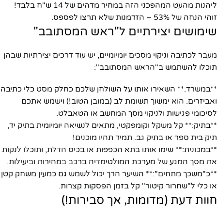
ליהנות מהעט המהפכני הזה במחיר מדהים של 14 ש"ח בלבד!
זוהי הנחה של 53% – הזדמנות שלא תרצו לפספס.
שימושים יצירתיים ל"ראש המסתובב"
מעבר לכתיבה וניקוי מסכים יומיומיים, יש עוד דרכים יצירתיות שבהן
תוכלו להשתמש ב"הראש המסתובב":
**במשרד:** השאירו אותו על השולחן שלכם כחלק מסט כלי כתיבה
ואביזרים. הוא ימשוך תשומת לב (במובן הטוב!) וישמש אתכם
לסיכומי פגישות ולניקוי מסך המחשב או הטאבלט.
**בתיק:** קל משקל וקומפקטי, מתאים לנשיאה יומיומית בתיק יד,
תיק בית ספר או בתיק גב. תמיד תהיו מוכנים!
**במכונית:** שימו אותו בתא הכפפות או בכיס הדלת, ותוכלו לנקות
את מסך המגע של מערכת המולטימדיה ברכב במהירות וביעילות.
**כ"משכך מתחים":** השיער הרך יכול לשמש גם כמעין משחק קטן
או כלי ל"שחרור קיטור" קל בזמן הפסקות קצרות.
חוות דעת (מדומות, אך סבירות!)