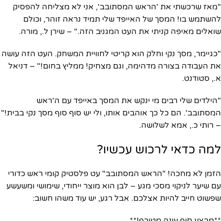
"מאז שרכשתי את 'הראש המסתובב', אני לא מצליחה להפסיק
להשתמש בו! המסך של האייפד שלי תמיד נראה זוהר, וכולם
שואלים מאיפה קניתי את העט המגניב הזה." – שירן ל., מורה.
"כגיימר, מסך נקי וחלק הוא קריטי לחוויית המשחק. העט הזה עושה
את העבודה בצורה מדהימה, וגם מצחיק! ממליץ בחום!" – דניאל
א., סטודנט.
"הילדים שלי רבים מי ינקש את המסך באייפד עם ה'ראש
המסתובב'. הם כל כך אוהבים אותו, ולי יש סוף סוף מסך נקי בבית!"
– רותי כ., אמא לשלושה.
למה כדאי לרכוש עכשיו?
הזמן לא מחכה! "הראש המסתובב" עט פלסטיק קומי ראש כדורי
עם שיער לניקוי מסכי מגע – לבן הוא מוצר ייחודי, שימושי ומשעשע
שפשוט חייב להיות אצלכם. אבל רגע, יש עוד משהו חשוב:
**מבצע סוף עונה מטורף!**