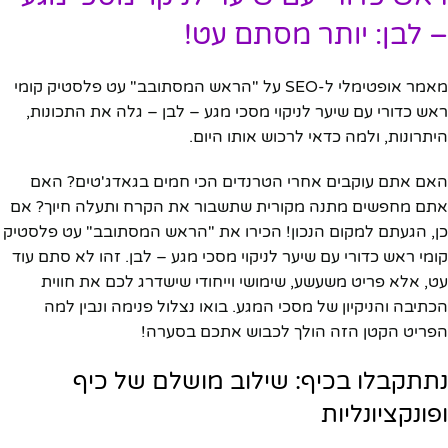
– לבן: יותר מסתם עט!
מאמר אופטימלי ל-SEO על "הראש המסתובב" עט פלסטיק קומי
ראש כדורי עם שיער לניקוי מסכי מגע – לבן – גלה את התכונות,
היתרונות, ולמה כדאי לרכוש אותו היום.
האם אתם עוקבים אחרי הטרנדים הכי חמים בגאדג'טים? האם
אתם מחפשים מתנה מקורית שתשבור את הקרח ותעלה חיוך? אם
כן, הגעתם למקום הנכון! הכירו את "הראש המסתובב" עט פלסטיק
קומי ראש כדורי עם שיער לניקוי מסכי מגע – לבן. זהו לא סתם עוד
עט, אלא פריט משעשע, שימושי וייחודי שישדרג לכם את חווית
הכתיבה והניקיון של מסכי המגע. בואו נצלול פנימה ונבין למה
הפריט הקטן הזה הולך לכבוש אתכם בסערה!
נתתקבלו בכיף: שילוב מושלם של כיף
ופונקציונליות