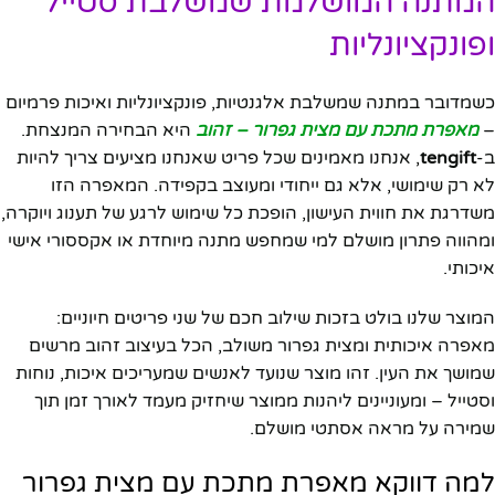
המתנה המושלמת שמשלבת סטייל
ופונקציונליות
כשמדובר במתנה שמשלבת אלגנטיות, פונקציונליות ואיכות פרמיום
–
מאפרת מתכת עם מצית גפרור – זהוב
היא הבחירה המנצחת.
ב-
tengift
, אנחנו מאמינים שכל פריט שאנחנו מציעים צריך להיות
לא רק שימושי, אלא גם ייחודי ומעוצב בקפידה. המאפרה הזו
משדרגת את חווית העישון, הופכת כל שימוש לרגע של תענוג ויוקרה,
ומהווה פתרון מושלם למי שמחפש מתנה מיוחדת או אקססורי אישי
איכותי.
המוצר שלנו בולט בזכות שילוב חכם של שני פריטים חיוניים:
מאפרה איכותית ומצית גפרור משולב, הכל בעיצוב זהוב מרשים
שמושך את העין. זהו מוצר שנועד לאנשים שמעריכים איכות, נוחות
וסטייל – ומעוניינים ליהנות ממוצר שיחזיק מעמד לאורך זמן תוך
שמירה על מראה אסתטי מושלם.
למה דווקא מאפרת מתכת עם מצית גפרור