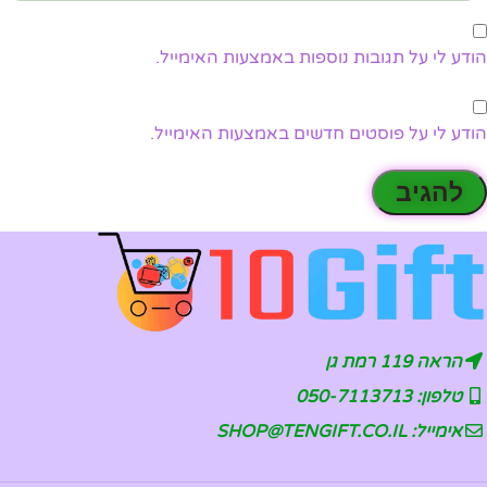
הודע לי על תגובות נוספות באמצעות האימייל.
הודע לי על פוסטים חדשים באמצעות האימייל.
הראה 119 רמת גן
טלפון: 050-7113713
אימייל: SHOP@TENGIFT.CO.IL