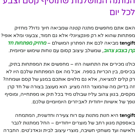
המתנה המושלמת שתוסיף קסם וצבע
לכל יום
האם אתם מחפשים מתנה קטנה שמביאה חיוך גדול? מחזיק
מפתחות שהוא לא רק פונקציונלי אלא גם חמוד, צבעוני ומלא אופי?
tengift
מביאה לכם את הפתרון המושלם –
מחזיק מפתחות חד
קרן בצבע צהוב
, שמשלב עיצוב קסום עם נוחות שימוש יומיומית.
כולנו מכירים את התחושה הזו – מחפשים את המפתחות בתיק,
בכיסים, בין הכריות בספה. אבל מה אם המפתחות שלכם היו לא
רק קלים למציאה, אלא גם מלווים אותכם במגע של קסם ושמחה?
זה בדיוק מה שהמוצר הזה מציע. הוא מעוצב בצורה של חד קרן
מקסים, בגוון צהוב עליז שבולט מיד בכל תיק או מפתחייה, ומוסיף
נופך של אישיות ייחודית לאביזרים היומיומיים שלכם.
tengift
היא חנות מתנות עם רוח צעירה וחדשנית, המתמחה
באספקת מגוון רחב של מוצרים ייחודיים – החל ממתנות לגבר
ולאישה ועד משחקי חשיבה, מוצרי עיצוב לבית וגאדג'טים. החברה