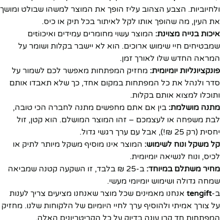
ולחיוביות. הצבע הצהוב עליז הופך את המוצר למשהו שבולט ומושך
את העין, מה שהופך אותו לקל לאיתור בכל תיק או כיס.
איכות בנייה מצוינת:
המוצר עשוי מחומרים עמידים ואיכוtiים
שמבטיחים חיי שימוש ארוכים. הוא לא יישבר בקלות ושומר על
המראה החדש שלו לאורך זמן.
פונקציונליות יומיומית:
מחזיק המפתחות מאפשר לכם לשמור על
סדר ולנהל את כל המפתחות במקום אחד, כך שלא תאבדו אותם
ותוכלו למצוא אותם בקלות.
מתנה מושלמת:
בין אם אתם מחפשים מתנה לחברה הכי טובה,
לבת משפחה או לעצמכם – זהו המוצר המושלם. הוא קטן, זול
יחסית (רק 25 ₪!), אבל עם ערך רגשי גדול.
קל משקל ונוח לשימוש:
המוצר אינו מוסיף משקל מיותר לתיק או
לכיס, ונוח לנשיאה יומיומית.
מחיר משתלם במיוחד:
ב-25 ₪ בלבד, זו השקעה קטנה שמביאה
שמחה גדולה ושימוש יומיומי מעשי.
ב-
tengift
אנחנו מאמינים שכל מוצר שאנחנו מציעים צריך לענות
על צורך אמיתי ולהוסיף ערך לחיי היומיום של הלקוחות שלנו. מחזיק
המפתחות חד קרן עונה בדיוק על כל הקריטריונים האלה.