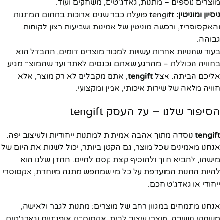
מוצרים נוספים – מתנות, גאדג'טים, משחקים ועוד.
ניסיון ומוניטין:
tengift פועלת כבר שנים ארוכות בתחום המתנות
והאקסוסריז, ורכשה מוניטין של אמינות ושביעות רצון לקוחות
גבוהה.
בעוד שחנויות אחרות עשויות למכור מוצרים דומים, ההבדל הוא
בחוויה הכוללת – מהרגע שאתם נכנסים לאתר ועד שהמוצר מגיע
אליכם הביתה. אצל
tengift
, אתם מקבלים לא רק מוצר, אלא
חוויה מלאה של שירות איכותי, אמין ומקצועי.
הסיפור שלנו – על העסק tengift
tengift
נוסדה מתוך אהבה אמיתית למתנות ייחודיות ולעיצוב יפה.
אנחנו מאמינים שכל מוצר, גם הקטן ביותר, יכול לשנות את היום של
מישהו, להביא חיוך ולהוסיף קצת קסם לחיים. החזון שלנו הוא
להיות החנות המועדפת על כל מי שמחפש מתנה מיוחדת, אקסוסרי
ייחודי או גאדג'ט חכם.
אנחנו מתמחים במגוון רחב של מוצרים: מתנות לגבר ולאישה,
משחקי חשיבה, מוצרי עיצוב לבית, אקסוסריז אופנתיים וגאדג'טים