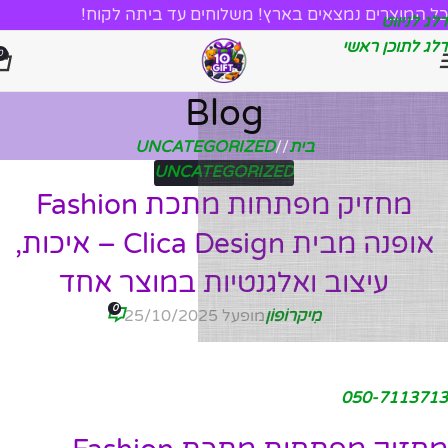
כל המוצרים נמצאים בארץ! משלוחים עד ביתה לקוח!
דלג לניווט
דלג לתוכן ראשי
0
Blog
בית
/
UNCATEGORIZED
UNCATEGORIZED
מחזיק מפתחות מתכת Fashion
אופנה מבית Clica Design – איכות,
עיצוב ואלגנטיות במוצר אחד
0
מִיקרוֹפוֹן
מופעל 25/10/2025
050-7113713