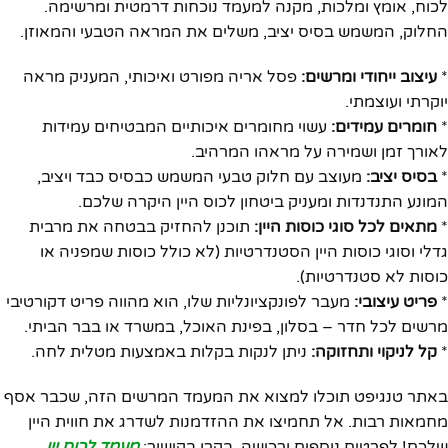
לכוח, אומץ ומלכות, מקנה למעמד נוכחות דרמטית ומרשימה.
החלוק, המשמש בסיס יציב, משלים את המראה הטבעי והמאוזן.
*
עיצוב ייחודי ומרשים:
פסל אריה מפורט ואיכותי, המעניק מראה
יוקרתי ועוצמתי.
*
חומרים עמידים:
עשוי מחומרים איכותיים המבטיחים עמידות
לאורך זמן ושמירה על מראהו המרהיב.
*
בסיס יציב:
מעוצב עם חלוק טבעי המשמש כבסיס כבד ויציב,
המונע התנדנדות ומעניק ביטחון לכוס היין היקרה שלכם.
*
מתאים לכל סוגי כוסות היין:
תוכנן להחזיק בבטחה את מרבית
גדלי וסוגי כוסות היין הסטנדרטיות (לא כולל כוסות שמפניה או
כוסות לא סטנדרטיות).
*
פריט עיצובי:
מעבר לפונקציונליות שלו, הוא מהווה פריט דקורטיבי
מרשים לכל חדר – בסלון, בפינת האוכל, במשרד או בבר הביתי.
*
קל לניקוי ותחזוקה:
ניתן לנקות בקלות באמצעות מטלית לחה.
באתר טנגיפט תוכלו למצוא את המעמד המרשים הזה, שכבר אסף
מחמאות רבות. אל תחמיצו את ההזדמנות לשדרג את חווית היין
שלכם! לפרטים נוספים ורכישה, בקרו בקישור:
מעמד לכוס יין