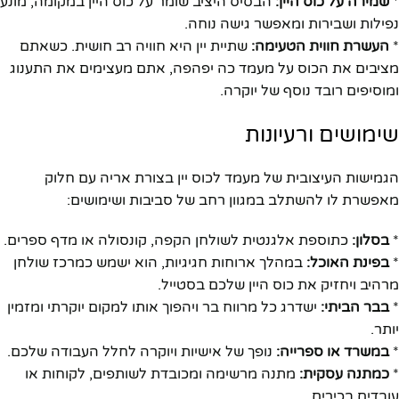
*
שמירה על כוס היין:
הבסיס היציב שומר על כוס היין במקומה, מונע
נפילות ושבירות ומאפשר גישה נוחה.
*
העשרת חווית הטעימה:
שתיית יין היא חוויה רב חושית. כשאתם
מציבים את הכוס על מעמד כה יפהפה, אתם מעצימים את התענוג
ומוסיפים רובד נוסף של יוקרה.
שימושים ורעיונות
הגמישות העיצובית של מעמד לכוס יין בצורת אריה עם חלוק
מאפשרת לו להשתלב במגוון רחב של סביבות ושימושים:
*
בסלון:
כתוספת אלגנטית לשולחן הקפה, קונסולה או מדף ספרים.
*
בפינת האוכל:
במהלך ארוחות חגיגיות, הוא ישמש כמרכז שולחן
מרהיב ויחזיק את כוס היין שלכם בסטייל.
*
בבר הביתי:
ישדרג כל מרווח בר ויהפוך אותו למקום יוקרתי ומזמין
יותר.
*
במשרד או ספרייה:
נופך של אישיות ויוקרה לחלל העבודה שלכם.
*
כמתנה עסקית:
מתנה מרשימה ומכובדת לשותפים, לקוחות או
עובדים בכירים.