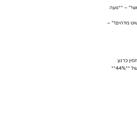
!" – **נועה
וט מדהים!" –
מין כרגע
במחיר מבצע מיוחד ומשתלם במיוחד! במקום 499.0 ש"ח, אתם יכולים לרכוש אותו במחיר מדהים של **279.0 ש"ח בלבד!** זו הנחה של **44%**