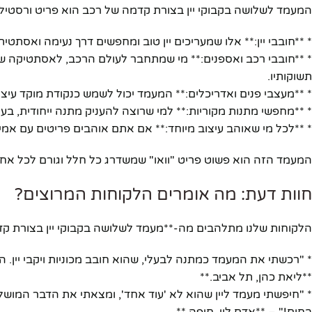
המעמד לשלושה בקבוקי יין בצורת קדמה של רכב הוא פריט ורסטילי
יוטיוב
* **חובבי יין:** אלו שמעריכים יין טוב ומחפשים דרך נעימה ואסת
* **חובבי רכב ואספנים:** מי שמתחבר לעולם הרכב, לאסתטיקה ש
תשוקותיו.
* **מעצבי פנים ואדריכלים:** המעמד יכול לשמש כנקודת מוקד עיצו
* **מחפשי מתנות מקוריות:** למי שרוצה להעניק מתנה ייחודית, ב
* **לכל מי שאוהב עיצוב מיוחד:** אם אתם אוהבים פריטים עם אמי
המעמד הזה הוא פשוט פריט "וואו" שמשדרג כל חלל וגורם לכל אחד
חוות דעת: מה אומרים הלקוחות המרוצים?
הלקוחות שלנו מתלהבים מה-**מעמד לשלושה בקבוקי יין בצורת קד
* "רכשתי את המעמד כמתנה לבעלי, שהוא חובב מכוניות ויקבי יין.
**ליאת כהן, תל אביב.**
* "חיפשתי מעמד ליין שהוא לא 'עוד אחד', ומצאתי את הדבר המושלם.
בחום!" – **אדם לוי, חיפה.**