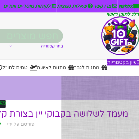
ניזלטר
צרו קשר
שאלות נפוצות
לקוחות מוסדיים וועדים
דלג לניווט
דלג לתוכן ראשי
בחר קטגוריה
עיון בקטגוריות
מתנות לגבר
מתנות לאישה
טסים לחו"ל
ED
מעמד לשלושה בקבוקי יין בצורת קד
פורסם על ידי
מ