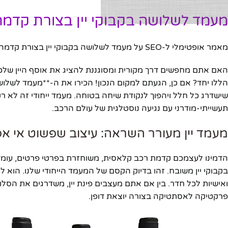
מעמד לשלושה בקבוקי יין בצורת קדמה
מאמר אופטימלי ל-SEO על מעמד לשלושה בקבוקי יין בצורת קדמה של רכב – גלה את התכונות, היתרונות, ולמה כדאי לרכוש אותו היום.
האם אתם מחפשים דרך מקורית ומסוגננת להציג את אוסף היין שלכם
הללו יחד? אם כן, הגעתם למקום הנכון! הכירו את ה-**מעמד לשלושה 
שישדרג כל חלל ויהפוך לנקודת שיחה בטוחה. מעמד ייחודי זה לא רק
תעשייתי-מודרני עם נגיעה נוסטלגית של עולם הרכב.
מעמד יין מעורר השראה: עיצוב שפשוט אי 
הדמינו לעצמכם קדמת רכב קלאסית, משוחזרת בפרטי פרטים, עומדת
בקבוקי יין משובח. זהו בדיוק הקסם של המעמד הייחודי שלנו. הוא ל
ואישיות לכל חדר. בין אם אתם מעצבים פינת יין, משדרגים את ה
פרקטיקה לאסתטיקה בצורה יוצאת דופן.