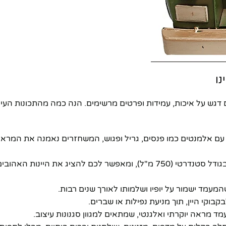
ו
דגש על איכות, עמידות ופרטים מרשימים. הנה כמה מהתכונות העי
, עם אלמנטים כמו פנסים, גריל ופגוש, המשחזרים נאמנה את המרא
* **קיבולת אופטימלית:** המעמד מיועד להחזיק שלושה בקבוקי יין בגודל סטנדרטי (750 מ"ל), ומאפשר לכם להצ
המעמד ישמור על יופיו ושלמותו לאורך שנים רבות.
בוקי היין, תוך מניעת נפילות או שברים.
ד מראה יוקרתי ואלגנטי, שמתאים למגוון סגנונות עיצוב.