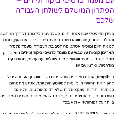
עם מעמד כרטיסי ביקור וניידים –
הפתרון המושלם לשולחן העבודה
שלכם
בעידן הדיגיטלי שבו אנחנו חיים, כשכמעט הכל מתנהל דרך המחשב
והטלפון החכם, יש משהו מיוחד במוצר פיזי שמושך את העין, מסדר
לנו את היום ומוסיף אסתטיקה לסביבת העבודה.
מעמד קלנדר
תאריכון קוביות עץ טבעי עם מעמד כרטיסי ביקור וניידים
הוא בדיוק
מהסוג הזה – מוצר שמשלב פונקציונליות עם עיצוב, מסורת עם
מודרניות, וארגון עם יופי.
ב-
tengift
, אנחנו מאמינים שכל פריט קטן בשולחן העבודה יכול
להפוך את החוויה היומיומית למשמעותית יותר. אנחנו מתמחים
במתנות ייחודיות ופונקציונליות שלא רק נראות טוב, אלא גם
משרתות מטרה אמיתית. המעמד הזה הוא אחד המוצרים האהובים
ביותר על לקוחותינו – ולא בכדי.
במחיר של
79 ₪ בלבד
, אתם מקבלים פתרון שלם לשולחן העבודה: