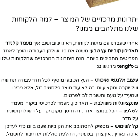
יתרונות מרכזיים של המוצר – למה הלקוחות
שלנו מתלהבים ממנו?
אחרי שעבדנו עם מאות לקוחות, ראינו שוב ושוב איך
מעמד קלנדר
תאריכון קוביות עץ טבעי
משנה את פני שולחן העבודה והופך לאחד
הפריטים החביבים ביותר. הנה היתרונות המרכזיים שהלקוחות שלנו
ב-
tengift
מדגישים:
עיצוב אלגנטי ואיכותי
– העץ הטבעי מוסיף לכל חדר עבודה תחושה
של יוקרה ומקצועיות. זה לא עוד מוצר פלסטיק זול, אלא פריט
שמעיד על טעם ותשומת לב לפרטים.
פונקציונליות משולבת
– תאריכון, מעמד לכרטיסי ביקור ומעמד
לטלפון – הכל במוצר אחד. זה חוסך מקום יקר על השולחן ושומר
על סדר.
קל לשימוש
– מספיק להסתובב את הקוביות פעם ביום כדי לעדכן
את התאריך. אין צורך בטעינה, החלפת סוללות או חיבור לחשמל.