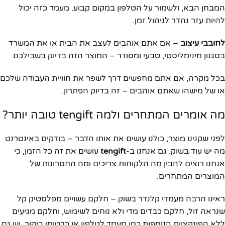
המבחן הבא, ולשמור על הטלפון במקום קבוע. מעמד כזה יכול
להיות עזר נהדר לניהול זמן.
לחובבי עיצוב
– אם אתם אוהבים לעצב את הבית או את המשרד
בסגנון מינימליסטי, טבעי ומסודר – המוצר הזה בדיוק בשבילכם.
בכל מקרה, אם אתם מחפשים דרך לשפר את חוויית העבודה שלכם
או של מישהו שאתם אוהבים – זה בדיוק הפתרון.
מה אומרים המתחרים ולמה tengift טובה יותר?
לפני שקנינו מוצר, כולנו עושים את אותו הדבר – בודקים באינטרנט
מה יש עוד בשוק. גם אנחנו ב-
tengift
עושים את זה כל הזמן, כי
אנחנו רוצים להבין מה הלקוחות צריכים ומה החסרונות של
המוצרים המתחרים.
ראינו הרבה מעמדי קלנדר בשוק – חלקם עשויים מפלסטיק קל
שנראה זול, חלקם כבדים מדי ולא נוחים לשימוש, וחלקם מגיעים
ללא הפונקציות הנוספות כמו מעמד לטלפון או כרטיסי ביקור. יש גם