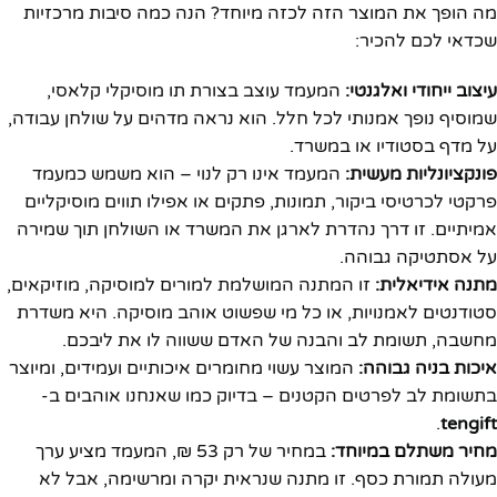
מה הופך את המוצר הזה לכזה מיוחד? הנה כמה סיבות מרכזיות
שכדאי לכם להכיר:
עיצוב ייחודי ואלגנטי:
המעמד עוצב בצורת תו מוסיקלי קלאסי,
שמוסיף נופך אמנותי לכל חלל. הוא נראה מדהים על שולחן עבודה,
על מדף בסטודיו או במשרד.
פונקציונליות מעשית:
המעמד אינו רק לנוי – הוא משמש כמעמד
פרקטי לכרטיסי ביקור, תמונות, פתקים או אפילו תווים מוסיקליים
אמיתיים. זו דרך נהדרת לארגן את המשרד או השולחן תוך שמירה
על אסתטיקה גבוהה.
מתנה אידיאלית:
זו המתנה המושלמת למורים למוסיקה, מוזיקאים,
סטודנטים לאמנויות, או כל מי שפשוט אוהב מוסיקה. היא משדרת
מחשבה, תשומת לב והבנה של האדם ששווה לו את ליבכם.
איכות בניה גבוהה:
המוצר עשוי מחומרים איכותיים ועמידים, ומיוצר
בתשומת לב לפרטים הקטנים – בדיוק כמו שאנחנו אוהבים ב-
.
tengift
מחיר משתלם במיוחד:
במחיר של רק 53 ₪, המעמד מציע ערך
מעולה תמורת כסף. זו מתנה שנראית יקרה ומרשימה, אבל לא