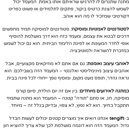
מתנה שתגרום לו להרגיש שראיתם אותו באמת. המעמד יכול
לשמש להצגת כרטיס ביקור, פתקים לתלמידים או פשוט כפריט
דקורטיבי שמזכיר לו מה הוא אוהב.
לסטודנטים לאמנויות ומוסיקה:
סטודנטים למוסיקה תמיד מחפשים
דרכים לבטא את עצמם, ומעמד כזה הוא דרך מושלמת להוסיף
אופי לחדר המעונות או לפינת הלימוד הביתית. הוא גם יכול לשמש
כמזכרת להשראה ולמוטיבציה.
לאוהבי עיצוב ואומנות:
גם אם אתם לא מוזיקאים מקצועיים, אבל
אוהבים עיצוב מינימליסטי ואלגנטי – המעמד הזה בשבילכם. הוא
נראה נהדר, תופס מעט מקום, ומוסיף נופך ייחודי לכל פינה בבית.
כמתנה לאירועים מיוחדים:
בין אם זה יום הולדת, סיום קורס
מוסיקה, חג, או סתם "תודה" קטנה – המעמד הוא מתנה שתמיד
תתקבל בחיוך. הוא לא נפוץ, לא צפוי, ובדיוק בגלל זה – מיוחד.
ב-
tengift
אנחנו רואים איך מוצרים קטנים יכולים לעשות הבדל
גדול. המעמד הזה הוא דוגמה מושלמת לכך שלא צריך להוציא הון