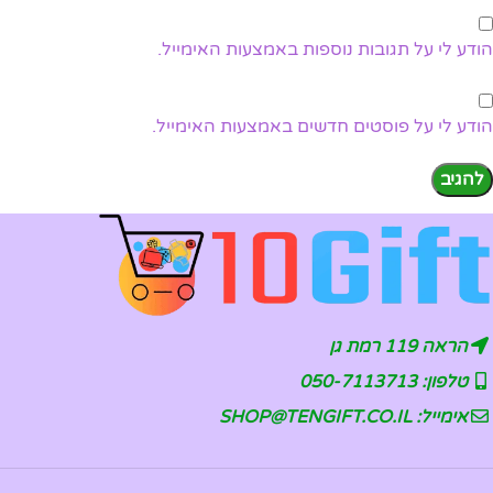
הודע לי על תגובות נוספות באמצעות האימייל.
הודע לי על פוסטים חדשים באמצעות האימייל.
הראה 119 רמת גן
טלפון: 050-7113713
אימייל: SHOP@TENGIFT.CO.IL