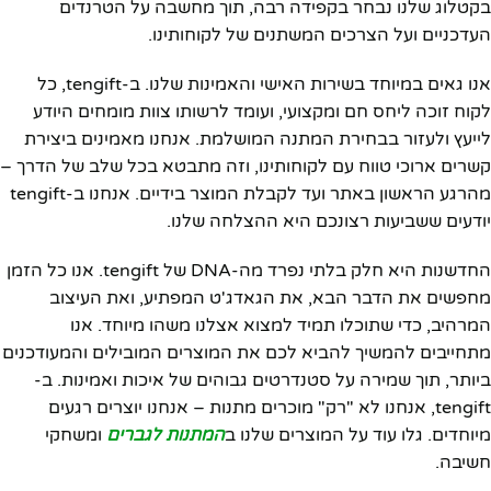
בקטלוג שלנו נבחר בקפידה רבה, תוך מחשבה על הטרנדים
העדכניים ועל הצרכים המשתנים של לקוחותינו.
אנו גאים במיוחד בשירות האישי והאמינות שלנו. ב-tengift, כל
לקוח זוכה ליחס חם ומקצועי, ועומד לרשותו צוות מומחים היודע
לייעץ ולעזור בבחירת המתנה המושלמת. אנחנו מאמינים ביצירת
קשרים ארוכי טווח עם לקוחותינו, וזה מתבטא בכל שלב של הדרך –
מהרגע הראשון באתר ועד לקבלת המוצר בידיים. אנחנו ב-tengift
יודעים ששביעות רצונכם היא ההצלחה שלנו.
החדשנות היא חלק בלתי נפרד מה-DNA של tengift. אנו כל הזמן
מחפשים את הדבר הבא, את הגאדג'ט המפתיע, ואת העיצוב
המרהיב, כדי שתוכלו תמיד למצוא אצלנו משהו מיוחד. אנו
מתחייבים להמשיך להביא לכם את המוצרים המובילים והמעודכנים
ביותר, תוך שמירה על סטנדרטים גבוהים של איכות ואמינות. ב-
tengift, אנחנו לא "רק" מוכרים מתנות – אנחנו יוצרים רגעים
מיוחדים. גלו עוד על המוצרים שלנו ב
המתנות לגברים
ומשחקי
חשיבה.