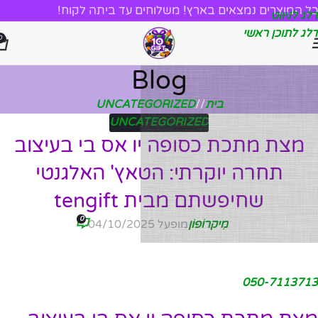
כל המוצרים נמצאים בארץ! משלוחים עד ביתה לקוח!
דלג לניווט
דלג לתוכן ראשי
0
Blog
בית
/
UNCATEGORIZED
UNCATEGORIZED
מצת מתכת כסופה יו אס בי בעיצוב
תחרה יוקרתי: הטאץ' האלגנטי
שחיפשתם מבית tengift
0
מִיקרוֹפוֹן
מופעל 04/10/2025
050-7113713