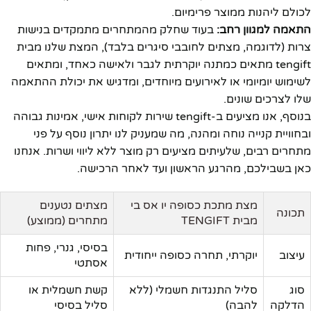
לכולם ליהנות ממוצר פרימיום.
התאמה למגוון רחב:
בעוד שחלק מהמתחרים מתמקדים בנישות
צרות (לדוגמה, מצתים לחובבי סיגרים בלבד), המצת שלנו מבית
tengift מתאים כמתנה יוקרתית לגבר ולאישה כאחד, ומתאים
לשימוש יומיומי או לאירועים מיוחדים, ומדגיש את יכולת ההתאמה
שלו לצרכים שונים.
בנוסף, אנו מציעים ב-tengift שירות לקוחות אישי, אמינות גבוהה
ובחוויית קנייה נוחה ומהנה, מה שמעניק לנו יתרון נוסף על פני
מתחרים רבים, שלעיתים מציעים רק מוצר ללא ליווי ושרות. אנחנו
כאן בשבילכם, מהרגע הראשון ועד לאחר הרכישה.
מצת מתכת כסופה יו אס בי
מצתים נטענים
תכונה
מבית TENGIFT
מתחרים (ממוצע)
בסיסי, גנרי, פחות
עיצוב
יוקרתי, תחרה כסופה ייחודית
אסתטי
סוג
סליל התנגדות חשמלי (ללא
קשת חשמלית או
הדלקה
להבה)
סליל בסיסי