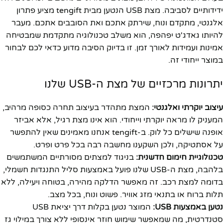
ידידותיים לסביבה. מצת USB הנטען מבית tengift מציע פתרון
אלגנטי, מתקדם ונוח, שירתק אתכם ואת הסובבים אתכם. מעבר
להיותו גאדג'ט יפהפה, הוא משלב טכנולוגיה מתקדמת שמבטיחה
אמינות ועמידות לאורך זמן. זו בדיוק הסיבה מדוע כדאי לכם לבחור
במוצר ייחודי זה.
יתרונות מרכזיים של מצת ה-USB שלנו
עיצוב יוקרתי ואלגנטי:
המצת מתהדר בעיצוב תחרה כסופה מרהיב,
המעניק לו מראה יוקרתי וייחודי. הוא אינו מצת רגיל, אלא אביזר
אופנה שישלים כל לוק. ב-tengift אנחנו מאמינים שאין להתפשר
על אסתטיקה, ולכן השקענו מחשבה רבה בכל פרט ופרט.
טכנולוגיית חימום חדשנית:
בניגוד למצתים מסורתיים המשתמשים
בלהבה, מצת ה-USB שלנו פועל באמצעות סליל התנגדות חשמלי,
בדומה למצת רכב. זה מאפשר הדלקה מהירה, בטוחה ויעילה, ללא
תלות ברוח או בתנאי מזג אוויר. פשוט ונוח, בכל מצב.
נטען באמצעות USB:
המוצר נטען בקלות דרך יציאת USB
סטנדרטית, מה שמאפשר שימוש חוזר אינסופי ללא צורך במילוי גז