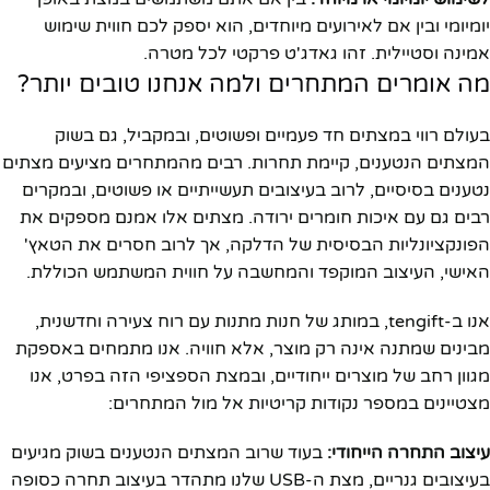
יומיומי ובין אם לאירועים מיוחדים, הוא יספק לכם חווית שימוש
אמינה וסטיילית. זהו גאדג'ט פרקטי לכל מטרה.
מה אומרים המתחרים ולמה אנחנו טובים יותר?
בעולם רווי במצתים חד פעמיים ופשוטים, ובמקביל, גם בשוק
המצתים הנטענים, קיימת תחרות. רבים מהמתחרים מציעים מצתים
נטענים בסיסיים, לרוב בעיצובים תעשייתיים או פשוטים, ובמקרים
רבים גם עם איכות חומרים ירודה. מצתים אלו אמנם מספקים את
הפונקציונליות הבסיסית של הדלקה, אך לרוב חסרים את הטאץ'
האישי, העיצוב המוקפד והמחשבה על חווית המשתמש הכוללת.
אנו ב-tengift, במותג של חנות מתנות עם רוח צעירה וחדשנית,
מבינים שמתנה אינה רק מוצר, אלא חוויה. אנו מתמחים באספקת
מגוון רחב של מוצרים ייחודיים, ובמצת הספציפי הזה בפרט, אנו
מצטיינים במספר נקודות קריטיות אל מול המתחרים:
עיצוב התחרה הייחודי:
בעוד שרוב המצתים הנטענים בשוק מגיעים
בעיצובים גנריים, מצת ה-USB שלנו מתהדר בעיצוב תחרה כסופה