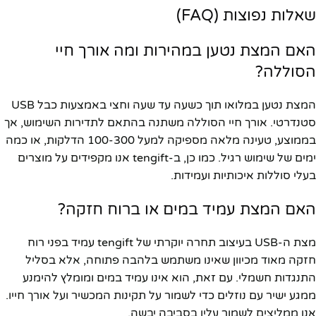
שאלות נפוצות (FAQ)
האם המצת נטען במהירות ומה אורך חיי
הסוללה?
המצת נטען במלואו תוך כשעה עד שעה וחצי באמצעות כבל USB
סטנדרטי. אורך חיי הסוללה משתנה בהתאם לתדירות השימוש, אך
בממוצע, טעינה מלאה מספיקה למעל
100-300 הדלקות
, או כמה
ימים של שימוש רגיל. כמו כן, ב-tengift אנו מקפידים על מוצרים
בעלי סוללות איכותיות ועמידות.
האם המצת עמיד במים או ברוח חזקה?
מצת ה-USB בעיצוב תחרה יוקרתי של tengift עמיד בפני רוח
חזקה מאוד מכיוון שאינו משתמש בלהבה פתוחה, אלא בסליל
התנגדות חשמלי. עם זאת, הוא אינו עמיד במים ומומלץ להימנע
ממגע ישיר עם נוזלים כדי לשמור על תקינות המכשיר ועל אורך חייו.
אנו ממליצים לשמור עליו בסביבה יבשה.