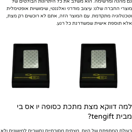
גם מהנה ומרשימה. הוא משלב את כל היתרונות הבולטים של
מוצרי החברה שלנו: עיצוב מודרני ואלגנטי, שימושיות אופטימלית
וטכנולוגיה מתקדמת. עם המוצר הזה, אתם לא רוכשים רק מצת,
אלא תוספת אישית שמשדרגת כל רגע.
למה דווקא מצת מתכת כסופה יו אס בי
מבית tengift?
בעולם המתפתח של היום, מצתים מסורתיים נחשבים למיושנים ולא