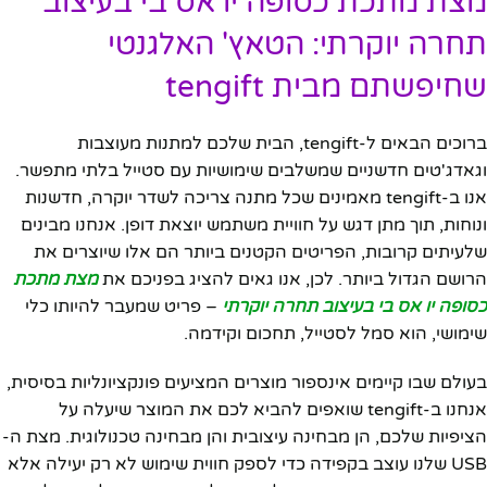
מצת מתכת כסופה יו אס בי בעיצוב
תחרה יוקרתי: הטאץ' האלגנטי
שחיפשתם מבית tengift
ברוכים הבאים ל-tengift, הבית שלכם למתנות מעוצבות
וגאדג'טים חדשניים שמשלבים שימושיות עם סטייל בלתי מתפשר.
אנו ב-tengift מאמינים שכל מתנה צריכה לשדר יוקרה, חדשנות
ונוחות, תוך מתן דגש על חוויית משתמש יוצאת דופן. אנחנו מבינים
שלעיתים קרובות, הפריטים הקטנים ביותר הם אלו שיוצרים את
הרושם הגדול ביותר. לכן, אנו גאים להציג בפניכם את
מצת מתכת
כסופה יו אס בי בעיצוב תחרה יוקרתי
– פריט שמעבר להיותו כלי
שימושי, הוא סמל לסטייל, תחכום וקידמה.
בעולם שבו קיימים אינספור מוצרים המציעים פונקציונליות בסיסית,
אנחנו ב-tengift שואפים להביא לכם את המוצר שיעלה על
הציפיות שלכם, הן מבחינה עיצובית והן מבחינה טכנולוגית. מצת ה-
USB שלנו עוצב בקפידה כדי לספק חווית שימוש לא רק יעילה אלא