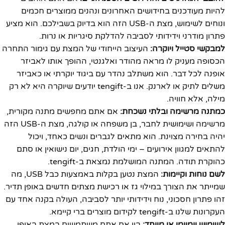
להיות מעודכנים בחידושים האחרונים ונהנים ממוצרים חכמים
ונוחים לשימוש, מצת ה-USB הזה הוא בדיוק בשבילכם. הוא מציע
פתרון מודרני וידידותי לסביבה להדלקת סיגריות או נרות.
למבקשי סטייל ויוקרה:
העיצוב הייחודי של המצת עם גימור התחרה
הכסופה מעניק לו מראה מהודר ואלגנטי, ההופך אותו לאביזר
אופנה לכל דבר. הוא משתלב נהדר עם ביגוד יוקרתי או כאביזר
משלים לתיק או לארנק. אנו ב-tengift יודעים שיוקרה היא לא רק
מילה, אלא חוויה.
כמתנה מרשימה ובלתי נשכחת:
אם אתם מחפשים מתנה מקורית,
מרשימה ושימושית לחבר, בן משפחה או קולגה, מצת ה-USB הזה
יהיה בחירה מצוינת. הוא מתאים לגברים ונשים כאחד, ויכול
להתאים למגוון אירועים – ימי הולדת, חגים, יום נישואין או סתם
כהוקרת תודה. המתנה המושלמת נמצאת ב-tengift.
לשם נוחות וקיימות:
המצת נטען בקלות באמצעות כבל USB, מה
שמייתר את הצורך במילוי גז או רכישת מצתים חדשים באופן תדיר.
זהו פתרון חסכוני, נוח וידידותי יותר לסביבה, העולה בקנה אחד עם
העקרונות שלנו ב-tengift לקידום מוצרים ברי קיימא.
לשימוש יומיומי או מיוחד:
בין אם אתם משתמשים במצת באופן