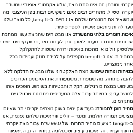
יוקרתי ומובחן. זה אינו סתם מצת, אלא אקססורי אופנתי שמשדר
יוקרה וסטייל. מתחרים רבים אינם משקיעים רבות בפן העיצובי, מה
שמשאיר את המוצרים שלהם אנונימיים. ב-tengift, כל מוצר שלנו
נועד להיות מותאם אישית ולספר סיפור.
איכות חומרים בלתי מתפשרת:
אנו מבטיחים שהמצת עשוי ממתכת
איכותית שתחזיק מעמד לאורך זמן. לעומת זאת, בשוק קיימים מוצרי
פלסטיק זולים או מתכות באיכות ירודה שנוטות להתקלקל
במהירות. אנו ב-tengift מקפידים על לכידת חוזק ועמידות בכל
אחד ממוצרינו.
בטיחות ונוחות שימוש:
מצת האלקטרוני שלנו מבטיח הדלקה ללא
להבה פתוחה, מה שמפחית משמעותית את הסיכונים הכרוכים
בשימוש במצתים רגילים. הקלות והבטיחות בשימוש הופכים אותו
למוצר עדיף, במיוחד עבור אלה המעדיפים פתרונות טכנולוגיים
מתקדמים.
מחיר הוגן לתמורה:
בעוד שקיימים בשוק מצתים יקרים יותר שאינם
מציעים תמורה הולמת, ומנגד – זולים שהאיכות שלהם נפגמת, אנו
ב-tengift מציעים מחיר תחרותי של 99.0 ש"ח עבור מצת יוקרתי,
חדשני ועמיד. זהו איכות, עיצוב וטכנולוגיה במחיר הוגן, המאפשר