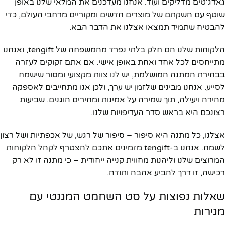
גאדג'טים מדליקים ועוד. אנחנו מעדכנים את המלאי שלנו באופן
שוטף עם השקתם של מוצרים חדשים ומקוריים מרחבי העולם, כדי
להבטיח שתמיד תמצאו אצלנו את הדבר הבא.
הלקוחות שלנו הם חלק בלתי נפרד מהמשפחה של tengift, ואנחנו
מתייחסים לכל אחד ואחת באופן אישי. אם אתם זקוקים לעזרה
בבחירת המתנה המושלמת, יש לנו צוות מקצועי ומסור שישמח
לסייע. אנחנו מבינים שלזמן יש ערך, ולכן אנו מתחייבים לאספקה
מהירה ויעילה, תוך שמירה על אמינות ומחירים הוגנים. שביעות
רצונכם היא בראש סדר העדיפויות שלנו.
אצלנו, כל מתנה היא סיפור – סיפור של רגש, של אכפתיות ושל רצון
לשמח. אנחנו ב-tengift מזמינים אתכם להצטרף לקהל הלקוחות
המרוצים שלנו וליהנות מחווית קנייה ייחודית – כי מתנה זו לא רק
רכישה, זו דרך להביע אהבה ותודה.
שאלות נפוצות על סט השחמט המגנטי עם
מגירות