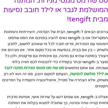
סט שח מט מגנטי מגירות: המתנה
המושלמת לגבר או לילד חובב נסיעות
מבית tengift!
ברוכים הבאים ל-tengift, הבית של הקדמה, היצירתיות והמתנות
המקוריות! אנו ב-tengift גאים להציג בפניכם את הסט שחמט
המגנטי עם המגירות, פריט חובה לכל מי שאוהב לחשוב, לתכנן
ולשחק – בין אם בבית, בנסיעות או בכל מקום אחר. אנו מבינים את
הצורך במתנה שהיא גם מהנה, גם איכותית וגם פרקטית, ולכן כל
מוצר ב-tengift נבחר בקפידה כדי להבטיח לכם חוויה בלתי
נשכחת. אם אתם מחפשים
סט שח מט מגנטי מגירות מתנה לגבר
או לילד מולשם לנסיעות
, הגעתם למקום הנכון. סט זה הוא לא רק
משחק, אלא הצהרה של סטייל, אינטליגנציה והקפדה על הפרטים
הקטנים.
אצלנו ב-tengift, אנו שמים דגש על שירות אישי, אמינות מרבית
וחווית קנייה נוחה ומהנה, כך שתוכלו למצוא בקלות את המתנה