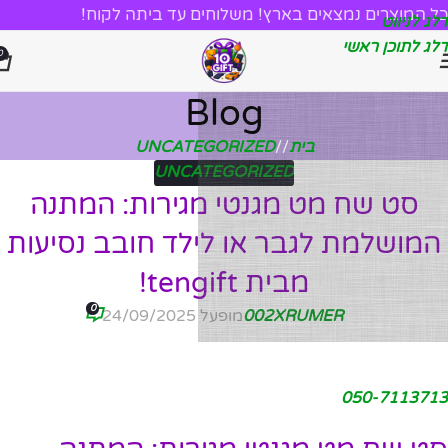
כל המוצרים נמצאים בארץ! משלוחים עד ביתה לקוח!
דלג לניווט
דלג לתוכן ראשי
0
Blog
בית
/
UNCATEGORIZED
UNCATEGORIZED
סט שח מט מגנטי מגירות: המתנה
המושלמת לגבר או לילד חובב נסיעות
מבית tengift!
0
002XRUMER
מופעל 24/09/2025
050-7113713