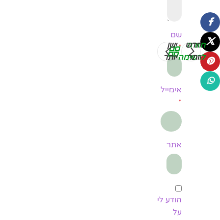
שם
חזרה
חדש
ישן
*
יותר
לרשימה
יותר
אימייל
*
אתר
הודע לי
על