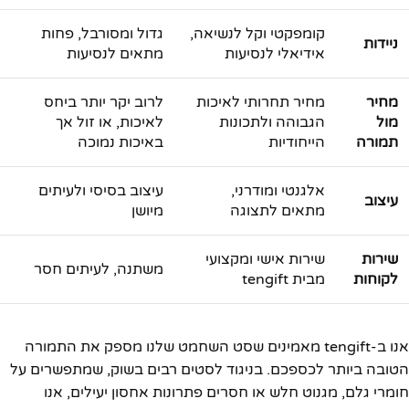
קומפקטי וקל לנשיאה,
גדול ומסורבל, פחות
ניידות
אידיאלי לנסיעות
מתאים לנסיעות
מחיר
מחיר תחרותי לאיכות
לרוב יקר יותר ביחס
מול
הגבוהה ולתכונות
לאיכות, או זול אך
תמורה
הייחודיות
באיכות נמוכה
אלגנטי ומודרני,
עיצוב בסיסי ולעיתים
עיצוב
מתאים לתצוגה
מיושן
שירות
שירות אישי ומקצועי
משתנה, לעיתים חסר
לקוחות
מבית tengift
אנו ב-tengift מאמינים שסט השחמט שלנו מספק את התמורה
הטובה ביותר לכספכם. בניגוד לסטים רבים בשוק, שמתפשרים על
חומרי גלם, מגנוט חלש או חסרים פתרונות אחסון יעילים, אנו