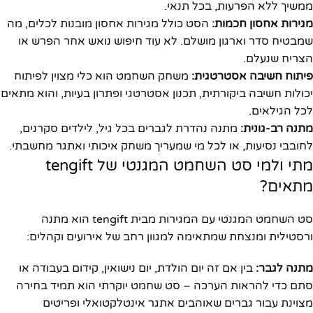
ממשיך ללא הפרעות, בכל תנאי.
מגירות אחסון חכמות:
הסט כולל מגירות אחסון מובנות לכלים, מה
שמבטיח סדר וארגון מושלם. לא עוד חיפוש נואש אחר הפרש או
הצריח שנעלם.
פיתוח חשיבה אסטרטגית:
משחק השחמט הוא כלי מצוין לפיתוח
יכולות חשיבה ביקורתית, תכנון אסטרטגי ופתרון בעיות, והוא מתאים
לכל הגילאים.
מתנה רב-גונית:
מתנה נהדרת לגברים בכל גיל, לילדים סקרנים,
לחובבי נסיעות, או לכל מי שמעריך משחק איכותי ואתגר מחשבתי.
מתי ולמי סט השחמט המגנטי של tengift
מתאים?
סט השחמט המגנטי עם המגירות מבית tengift הוא מתנה
ורסטילית ומנצחת שמתאימה למגוון רחב של אירועים וקהלים:
מתנה לגבר:
בין אם זה יום הולדת, יום נישואין, קידום בעבודה או
סתם כדי להראות הערכה – סט שחמט יוקרתי הוא תמיד בחירה
מצוינת עבור גברים שאוהבים אתגר אינטלקטואלי ופריטים