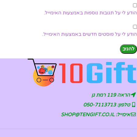
הודע לי על תגובות נוספות באמצעות האימייל.
הודע לי על פוסטים חדשים באמצעות האימייל.
הראה 119 רמת גן
טלפון: 050-7113713
אימייל: SHOP@TENGIFT.CO.IL