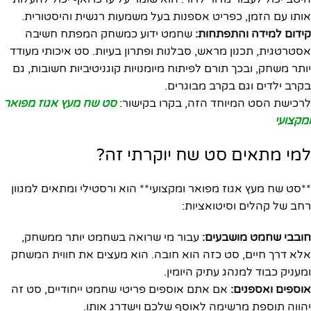
אותו עם הזמן, כפריט אספנות בעל משמעות רגשית והיסטורית.
קידום למידה והתפתחות:
שחמט ידוע כמשחק המפתח חשיבה
אסטרטגית, תכנון מראש, סבלנות ופתרון בעיות. סט איכותי מעודד
יותר משחק, ובכך תורם לפיתוח מיומנויות קוגניטיביות חשובות, גם
בקרב ילדים וגם בקרב מבוגרים.
לרכישת הסט המיוחד הזה, בקרו בקישור:
סט שח מעץ אגוז מפואר
ומקצועי
למי מתאים סט שח יוקרתי זה?
**סט שח מעץ אגוז מפואר ומקצועי** הוא ורסטילי ומתאים למגוון
רחב של קהלים וסיטואציות:
חובבי שחמט מושבעים:
עבור מי שרואה בשחמט יותר ממשחק,
אלא דרך חיים, סט כזה הוא חובה. הוא מעצים את חווית המשחק
ומעניק כבוד למנהג עתיק היומין.
אוספים ואספנים:
אם אתם אוספים פריטי שחמט ייחודיים, סט זה
יהווה תוספת מרשימה לאוסף שלכם וישדרג אותו.