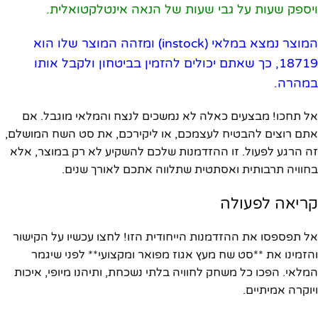
ויספק שעות על גבי שעות של הנאה אינטלקטואלית.
המוצר נמצא במלאי (instock) ומזהה המוצר שלו הוא
18719, כך שאתם יכולים להזמין בביטחון ולקבל אותו
במהרה.
אל תחכו! מבצעים כאלה לא נמשכים לנצח והמלאי מוגבל. אם
אתם רוצים להבטיח לעצמכם, או ליקירכם, את סט השח המושלם,
זה הרגע לפעול. זו ההזדמנות שלכם להשקיע לא רק במוצר, אלא
בחוויה תרבותית ואסתטית שתלווה אתכם לאורך שנים.
קריאה לפעולה
אל תפספסו את ההזדמנות הייחודית הזו! לחצו עכשיו על הקישור
והזמינו את **סט שח מעץ אגוז מפואר ומקצועי** לפני שיגמר
המלאי. הפכו כל משחק לחוויה בלתי נשכחת, ותיהנו מיופי, איכות
ויוקרה אמיתיים.