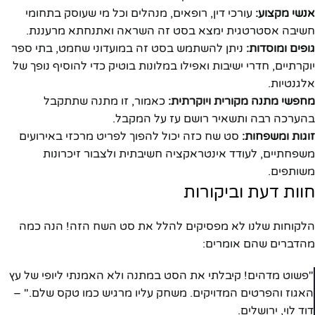
אנשי מקצוע:
עורכי דין, רופאים, מנהלים וכל מי שעוסק בתחומי
חשיבה אסטרטגית ימצא בסט זה השראה ואתנחתא מרעננת.
גופים ומוסדות:
ניתן להשתמש בסט זה במועדוני שחמט, בתי ספר
יוקרתיים, חדרי ישיבות ואפילו במלונות בוטיק כדי להוסיף נופך של
אלגנטיות.
מחפשי מתנה מקורית ויוקרתית:
כאמור, זו מתנה שתתקבל
בהערכה רבה ותשאיר רושם עז על המקבל.
זוגות ומשפחות:
סט שח כזה יכול להפוך לפריט מרכזי באירועים
משפחתיים, לעודד אינטראקציה חשיבתית ולצבור זיכרונות
משותפים.
חוות דעת וביקורות
הלקוחות שלנו לא מפסיקים להלל את סט השח הזה! הנה כמה
מהדברים שהם אומרים:
"פשוט מדהים! קיבלתי את הסט במתנה ולא האמנתי ליופי של עץ
האגוז והפרטים המדויקים. משחק עליו מרגיש כמו טקס שלם." –
דוד לוי, ירושלים.