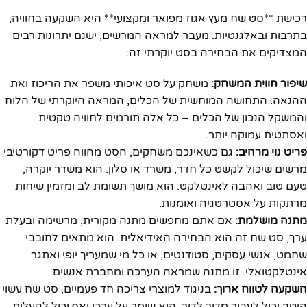
רכישת **סט שח מעץ אגוז מפואר ומקצועי** היא השקעה בחוויה,
בתרבות ובאלגנטיות. מעבר למראה המרשים, ישנם יתרונות רבים
המצדיקים את הבחירה בסט יוקרתי זה:
שיפור חווית המשחק:
משחק על סט איכותי משפר את הריכוז ואת
ההנאה. התחושה המוחשית של הכלים, המראה היוקרתי של הלוח
והמשקל הנכון של הכלים – כל אלה תורמים לחוויה טקטית
ואסתטית עמוקה יותר.
פריט נוי מרהיב:
גם כשאינכם משחקים, הסט מהווה פריט דקורטיבי
מרשים שיכול לקשט כל חדר, משרד או סלון. הוא משדר יוקרה,
טעם טוב ואהבה לאינטלקט. הוא מושך תשומת לב ומזמין שיחות
מרתקות על אסטרטגיה ואומנות.
מתנה מושלמת:
אם אתם מחפשים מתנה מקורית, מרשימה ובעלת
ערך, סט שח זה הוא הבחירה האידיאלית. הוא מתאים לחובבי
שחמט, אנשי עסקים, סטודנטים, או כל מי שמעריך יופי ואתגר
אינטלקטואלי. זו מתנה שמראה הערכה ומחברת אנשים.
השקעה לטווח ארוך:
בניגוד למוצרי צריכה חד פעמיים, סט שח עשוי
היטב יכול לעבור מדור לדור. הוא שומר על ערכו ואף יכול להעלות