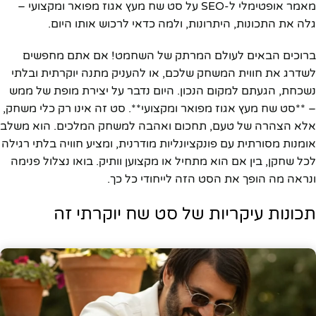
מאמר אופטימלי ל-SEO על סט שח מעץ אגוז מפואר ומקצועי –
גלה את התכונות, היתרונות, ולמה כדאי לרכוש אותו היום.
ברוכים הבאים לעולם המרתק של השחמט! אם אתם מחפשים
לשדרג את חווית המשחק שלכם, או להעניק מתנה יוקרתית ובלתי
נשכחת, הגעתם למקום הנכון. היום נדבר על יצירת מופת של ממש
– **סט שח מעץ אגוז מפואר ומקצועי**. סט זה אינו רק כלי משחק,
אלא הצהרה של טעם, תחכום ואהבה למשחק המלכים. הוא משלב
אומנות מסורתית עם פונקציונליות מודרנית, ומציע חוויה בלתי רגילה
לכל שחקן, בין אם הוא מתחיל או מקצוען וותיק. בואו נצלול פנימה
ונראה מה הופך את הסט הזה לייחודי כל כך.
תכונות עיקריות של סט שח יוקרתי זה