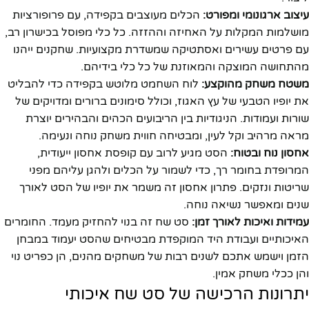
עיצוב ארגונומי ומפורט:
הכלים מעוצבים בקפידה, עם פרופורציות
מושלמות המקלות על האחיזה וההזזה. כל כלי מפוסל בכישרון רב,
עם פרטים עשירים ואסתטיקה שמשדרת מקצועיות. שחקנים ייהנו
מהתחושה המוצקה והמאוזנת של כל כלי בידיהם.
משטח משחק מהוקצע:
לוח השחמט מלוטש בקפידה כדי להבליט
את יופיו הטבעי של עץ האגוז, וכולל סימונים ברורים ומדויקים של
שורות ועמודות. הניגודיות בין הריבועים הכהים והבהירים יוצרת
מראה מרהיב וקל לעין, ומבטיחה חווית משחק נוחה ונעימה.
אחסון נוח ובטוח:
הסט מגיע לרוב עם קופסת אחסון ייעודית,
המרופדת בחומר רך, כדי לשמור על הכלים ולהגן עליהם מפני
שריטות ונזקים. פתרון אחסון זה משמר את יופיו של הסט לאורך
שנים ומאפשר נשיאה נוחה.
עמידות ואיכות לאורך זמן:
סט שח זה בנוי להחזיק מעמד. החומרים
האיכותיים ועבודת היד המוקפדת מבטיחים שהסט יעמוד במבחן
הזמן וישמש אתכם לשנים רבות של משחקים מהנים, הן כפריט נוי
והן ככלי משחק אמין.
יתרונות הרכישה של סט שח איכותי